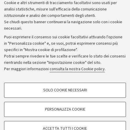
Cookie e altri strumenti di tracciamento facoltativi sono usati per
analisi statistiche, misure sull'efficacia della comunicazione
istituzionale e analisi dei comportamenti degli utenti.
Se chiudi questo banner continuerai la navigazione solo con i cookie
necessari.
Archivio
Puoi esprimere il consenso sui cookie facoltativi attivando l'opzione
in "Personalizza cookie" e, se vuoi, potrai esprimere consensi più
Comunicati stampa
specifici in "Mostra cookie di profilazione".
Redazione
Potrai sempre rivedere le tue scelte e verificare lo stato dei consensi
rientrando nella sezione "Impostazione cookie" del sito.
Rassegna stampa
Per maggiori informazioni
consulta la nostra Cookie policy
.
Seguici su:
COOKIE DI PROFILAZIONE - FACOLTATIVI
SOLO COOKIE NECESSARI
Si tratta di cookie utilizzati per analizzare le caratteristiche della navigazione
degli utenti, creare profili in base al loro comportamento sul sito, per analisi
di marketing.
PERSONALIZZA COOKIE
© Copyright 2026 - ALMA MATER STUDIORUM - Università di
Mostra cookie di profilazione
Bologna - Via Zamboni, 33 - 40126 Bologna - PI: 01131710376 -
Google/Youtube Video
CF: 80007010376
COOKIE TECNICI - NECESSARI
ACCETTA TUTTI I COOKIE