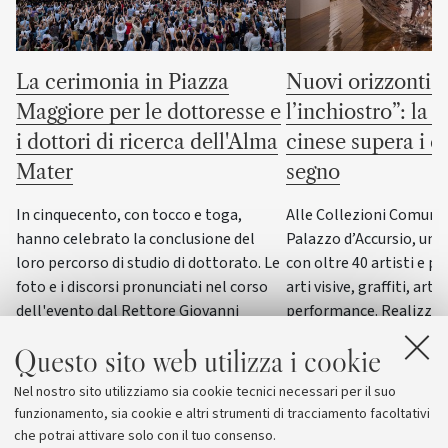
La cerimonia in Piazza
Nuovi orizzonti “
Maggiore per le dottoresse e
l’inchiostro”: la c
i dottori di ricerca dell'Alma
cinese supera i co
Mater
segno
In cinquecento, con tocco e toga,
Alle Collezioni Comunali
hanno celebrato la conclusione del
Palazzo d’Accursio, un
loro percorso di studio di dottorato. Le
con oltre 40 artisti e pi
foto e i discorsi pronunciati nel corso
arti visive, graffiti, arti
dell'evento dal Rettore Giovanni
performance. Realizzat
Molari, dalla giornalista scientifica
del progetto “ERC WRIT
Questo sito web utilizza i cookie
Elisabetta Tola e dal genetista Guido
dall’Università di Bolog
Barbujani
esposizione di questo g
Nel nostro sito utilizziamo sia cookie tecnici necessari per il suo
funzionamento, sia cookie e altri strumenti di tracciamento facoltativi
che potrai attivare solo con il tuo consenso.