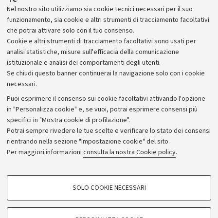
Mater sui temi della sostenibilità ambientale - definito
Nel nostro sito utilizziamo sia cookie tecnici necessari per il suo
da Time "eroe dell'ambiente" e fondatore del Centro
funzionamento, sia cookie e altri strumenti di tracciamento facoltativi
per l'assistenza alle vittime dell'inquinamento.
che potrai attivare solo con il tuo consenso.
Cookie e altri strumenti di tracciamento facoltativi sono usati per
analisi statistiche, misure sull'efficacia della comunicazione
istituzionale e analisi dei comportamenti degli utenti.
Se chiudi questo banner continuerai la navigazione solo con i cookie
necessari.
Archivio
Puoi esprimere il consenso sui cookie facoltativi attivando l'opzione
in "Personalizza cookie" e, se vuoi, potrai esprimere consensi più
Comunicati stampa
specifici in "Mostra cookie di profilazione".
Redazione
Potrai sempre rivedere le tue scelte e verificare lo stato dei consensi
rientrando nella sezione "Impostazione cookie" del sito.
Rassegna stampa
Per maggiori informazioni
consulta la nostra Cookie policy
.
Seguici su:
COOKIE DI PROFILAZIONE - FACOLTATIVI
SOLO COOKIE NECESSARI
Si tratta di cookie utilizzati per analizzare le caratteristiche della navigazione
degli utenti, creare profili in base al loro comportamento sul sito, per analisi
di marketing.