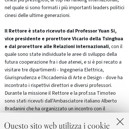
nel quale si sono formati i più importanti leaders politici
cinesi delle ultime generazioni.
Il Rettore è stato ricevuto dal Professor Yuan Si,
vice presidente e prorettore Vicario della Tsinghua
e dal prorettore alle Relazioni internazionali
, con il
quale sono state individuate le aree di sviluppo della
futura cooperazione fra i due atenei, e si è poi recato a
visitare tre dipartimenti - Ingegneria Elettrica,
Giurisprudenza e l'Accademia di Arte e Design - dove ha
incontrato i rispettivi direttori e diversi professori.
Durante la missione il Rettore e la prof.ssa Timoteo
sono stati ricevuti dall'Ambasciatore italiano Alberto
Bradanini che ha organizzato un incontro con il
professore Wang Canfa della China University of
Questo sito web utilizza i cookie
Political Science and Law - ateneo partner dell'Alma