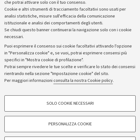
che potrai attivare solo con il tuo consenso.
Cookie e altri strumenti di tracciamento facoltativi sono usati per
analisi statistiche, misure sull'efficacia della comunicazione
istituzionale e analisi dei comportamenti degli utenti.
Se chiudi questo banner continuerai la navigazione solo con i cookie
necessari.
Archivio
Puoi esprimere il consenso sui cookie facoltativi attivando l'opzione
in "Personalizza cookie" e, se vuoi, potrai esprimere consensi più
Comunicati stampa
specifici in "Mostra cookie di profilazione".
Redazione
Potrai sempre rivedere le tue scelte e verificare lo stato dei consensi
rientrando nella sezione "Impostazione cookie" del sito.
Rassegna stampa
Per maggiori informazioni
consulta la nostra Cookie policy
.
Seguici su:
COOKIE DI PROFILAZIONE - FACOLTATIVI
SOLO COOKIE NECESSARI
Si tratta di cookie utilizzati per analizzare le caratteristiche della navigazione
degli utenti, creare profili in base al loro comportamento sul sito, per analisi
di marketing.
PERSONALIZZA COOKIE
© Copyright 2026 - ALMA MATER STUDIORUM - Università di
Mostra cookie di profilazione
Bologna - Via Zamboni, 33 - 40126 Bologna - PI: 01131710376 -