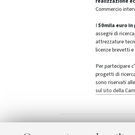
realizzazione e
Commercio interve
I
50mila euro in 
assegni di ricerca
attrezzature tecn
licenze brevetti e
Per partecipare 
progetti di ricerc
sono riservati al
sul sito della C
Camera di Com
Allegati