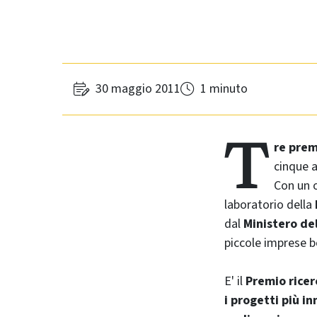
30 maggio 2011
1 minuto
T
re prem
cinque 
Con un o
laboratorio della
dal
Ministero de
piccole imprese b
E' il
Premio ricer
i progetti più in