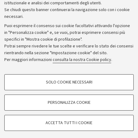
istituzionale e analisi dei comportamenti degli utenti.
Se chiudi questo banner continuerai la navigazione solo con i cookie
necessari.
Archivio
Puoi esprimere il consenso sui cookie facoltativi attivando l'opzione
in "Personalizza cookie" e, se vuoi, potrai esprimere consensi più
Comunicati stampa
specifici in "Mostra cookie di profilazione".
Redazione
Potrai sempre rivedere le tue scelte e verificare lo stato dei consensi
rientrando nella sezione "Impostazione cookie" del sito.
Rassegna stampa
Per maggiori informazioni
consulta la nostra Cookie policy
.
Seguici su:
COOKIE DI PROFILAZIONE - FACOLTATIVI
SOLO COOKIE NECESSARI
Si tratta di cookie utilizzati per analizzare le caratteristiche della navigazione
degli utenti, creare profili in base al loro comportamento sul sito, per analisi
di marketing.
PERSONALIZZA COOKIE
© Copyright 2026 - ALMA MATER STUDIORUM - Università di
Mostra cookie di profilazione
Bologna - Via Zamboni, 33 - 40126 Bologna - PI: 01131710376 -
Google/Youtube Video
CF: 80007010376
COOKIE TECNICI - NECESSARI
ACCETTA TUTTI I COOKIE
Facebook
Privacy
Note legali
Impostazioni Cookie
Si tratta di cookie tecnici utilizzati, a titolo esemplificativo, per il corretto
Vimeo