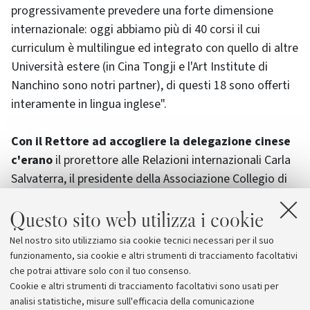
progressivamente prevedere una forte dimensione
internazionale: oggi abbiamo più di 40 corsi il cui
curriculum è multilingue ed integrato con quello di altre
Università estere (in Cina Tongji e l'Art Institute di
Nanchino sono notri partner), di questi 18 sono offerti
interamente in lingua inglese".
Con il Rettore ad accogliere la delegazione cinese
c'erano
il prorettore alle Relazioni internazionali Carla
Salvaterra, il presidente della Associazione Collegio di
Cina Roberto Grandi, la co-diretttrice dell’Istituto
Questo sito web utilizza i cookie
Confucio di Bologna Xu Yumin, il presidente della Scuola
di medicina Luigi Bolondi e i docenti Unibo Daniele
Nel nostro sito utilizziamo sia cookie tecnici necessari per il suo
Fabbri, Giovanna Cenacchi, Carla De Giovanni, Angelo
funzionamento, sia cookie e altri strumenti di tracciamento facoltativi
Stefanini e Marco Seri.
che potrai attivare solo con il tuo consenso.
Cookie e altri strumenti di tracciamento facoltativi sono usati per
analisi statistiche, misure sull'efficacia della comunicazione