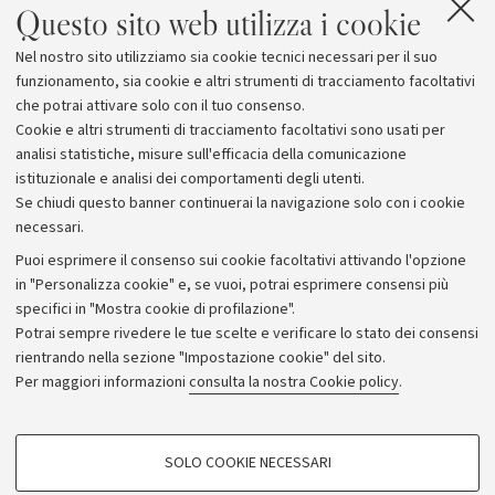
Questo sito web utilizza i cookie
Nel nostro sito utilizziamo sia cookie tecnici necessari per il suo
La sala sarà aperta dal
lunedì al venerdì dalle 9 alle
funzionamento, sia cookie e altri strumenti di tracciamento facoltativi
20
e il
sabato dalle 9 alle 14
.
che potrai attivare solo con il tuo consenso.
Cookie e altri strumenti di tracciamento facoltativi sono usati per
analisi statistiche, misure sull'efficacia della comunicazione
istituzionale e analisi dei comportamenti degli utenti.
Se chiudi questo banner continuerai la navigazione solo con i cookie
necessari.
Archivio
Puoi esprimere il consenso sui cookie facoltativi attivando l'opzione
in "Personalizza cookie" e, se vuoi, potrai esprimere consensi più
Comunicati stampa
specifici in "Mostra cookie di profilazione".
Redazione
Potrai sempre rivedere le tue scelte e verificare lo stato dei consensi
rientrando nella sezione "Impostazione cookie" del sito.
Rassegna stampa
Per maggiori informazioni
consulta la nostra Cookie policy
.
Seguici su:
COOKIE DI PROFILAZIONE - FACOLTATIVI
SOLO COOKIE NECESSARI
Si tratta di cookie utilizzati per analizzare le caratteristiche della navigazione