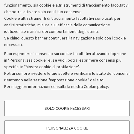
Collamarini ospitano inoltre l’Associazione culturale
funzionamento, sia cookie e altri strumenti di tracciamento facoltativi
Fotoviva.
che potrai attivare solo con il tuo consenso.
Cookie e altri strumenti di tracciamento facoltativi sono usati per
analisi statistiche, misure sull'efficacia della comunicazione
istituzionale e analisi dei comportamenti degli utenti.
Se chiudi questo banner continuerai la navigazione solo con i cookie
necessari.
Archivio
Puoi esprimere il consenso sui cookie facoltativi attivando l'opzione
in "Personalizza cookie" e, se vuoi, potrai esprimere consensi più
Comunicati stampa
specifici in "Mostra cookie di profilazione".
Redazione
Potrai sempre rivedere le tue scelte e verificare lo stato dei consensi
rientrando nella sezione "Impostazione cookie" del sito.
Rassegna stampa
Per maggiori informazioni
consulta la nostra Cookie policy
.
Seguici su:
COOKIE DI PROFILAZIONE - FACOLTATIVI
SOLO COOKIE NECESSARI
Si tratta di cookie utilizzati per analizzare le caratteristiche della navigazione
degli utenti, creare profili in base al loro comportamento sul sito, per analisi
di marketing.
PERSONALIZZA COOKIE
© Copyright 2026 - ALMA MATER STUDIORUM - Università di
Mostra cookie di profilazione