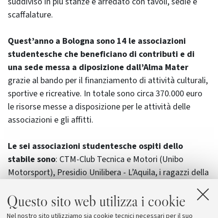
suddiviso in più stanze e arredato con tavoli, sedie e
scaffalature.
Quest’anno a Bologna sono 14 le associazioni
studentesche che beneficiano di contributi e di
una sede messa a diposizione dall’Alma Mater
grazie al bando per il finanziamento di attività culturali,
sportive e ricreative. In totale sono circa 370.000 euro
le risorse messe a disposizione per le attività delle
associazioni e gli affitti.
Le sei associazioni studentesche ospiti dello
stabile sono
: CTM-Club Tecnica e Motori (Unibo
Motorsport), Presidio Unilibera - L’Aquila, i ragazzi della
casa dello studente, 6 aprile 2009, Progrè, S.V.Q.F.O. –
Questo sito web utilizza i cookie
Sacer VenerabilisQue Fictonis Ordo, Uni LGBTQ, USAB-
Unione degli Studenti Albanesi. Gli spazi di via
Nel nostro sito utilizziamo sia cookie tecnici necessari per il suo