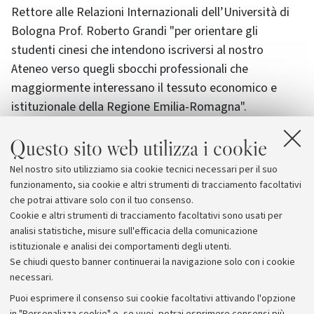
Rettore alle Relazioni Internazionali dell’Università di
Bologna Prof. Roberto Grandi "per orientare gli
studenti cinesi che intendono iscriversi al nostro
Ateneo verso quegli sbocchi professionali che
maggiormente interessano il tessuto economico e
istituzionale della Regione Emilia-Romagna".
Questo sito web utilizza i cookie
Sarà lo stesso Presidente Roberto Grandi, insieme al
Vice Presidente dell’Associazione Duccio Campagnoli e
Nel nostro sito utilizziamo sia cookie tecnici necessari per il suo
ad altri rappresentanti degli associati, a premiare i 15
funzionamento, sia cookie e altri strumenti di tracciamento facoltativi
vincitori delle borse di studio.
che potrai attivare solo con il tuo consenso.
Cookie e altri strumenti di tracciamento facoltativi sono usati per
analisi statistiche, misure sull'efficacia della comunicazione
istituzionale e analisi dei comportamenti degli utenti.
Se chiudi questo banner continuerai la navigazione solo con i cookie
necessari.
Archivio
Puoi esprimere il consenso sui cookie facoltativi attivando l'opzione