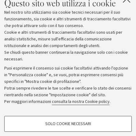
Questo sito web utilizza i cookie
V puntata - Riprese impossibili; VI puntata - Sogno e
Nel nostro sito utilizziamo sia cookie tecnici necessari per il suo
realtà
funzionamento, sia cookie e altri strumenti di tracciamento facoltativi
venerdi 9 maggio
, ore 11-13, Aula C
che potrai attivare solo con il tuo consenso.
VII episodio- Uno sguardo alle caste
Cookie e altri strumenti di tracciamento facoltativi sono usati per
analisi statistiche, misure sull'efficacia della comunicazione
istituzionale e analisi dei comportamenti degli utenti.
Se chiudi questo banner continuerai la navigazione solo con i cookie
necessari.
Archivio
Puoi esprimere il consenso sui cookie facoltativi attivando l'opzione
in "Personalizza cookie" e, se vuoi, potrai esprimere consensi più
Comunicati stampa
specifici in "Mostra cookie di profilazione".
Redazione
Potrai sempre rivedere le tue scelte e verificare lo stato dei consensi
rientrando nella sezione "Impostazione cookie" del sito.
Rassegna stampa
Per maggiori informazioni
consulta la nostra Cookie policy
.
Seguici su:
COOKIE DI PROFILAZIONE - FACOLTATIVI
SOLO COOKIE NECESSARI
Si tratta di cookie utilizzati per analizzare le caratteristiche della navigazione
degli utenti, creare profili in base al loro comportamento sul sito, per analisi