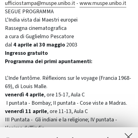
ufficiostampa@muspe.unibo.it
-
www.muspe.unibo.it
SEGUE PROGRAMMA
L'India vista dai Maestri europei
Rassegna cinematografica
a cura di Guglielmo Pescatore
dal
4 aprile al 30 maggio
2003
Ingresso gratuito
Programma dei primi apuntamenti:
L'Inde fantôme. Réflexions sur le voyage (Francia 1968-
69), di Louis Malle.
venerdì 4 aprile
, ore 15-17, Aula C
I puntata - Bombay; II puntata - Cose viste a Madras.
venerdì 11 aprile
, ore 11-13, Aula C
III Puntata - Gli indiani e la religione; IV puntata -
L'anima dell'india
martedì 6 maggio
, ore 9-11, Aula B