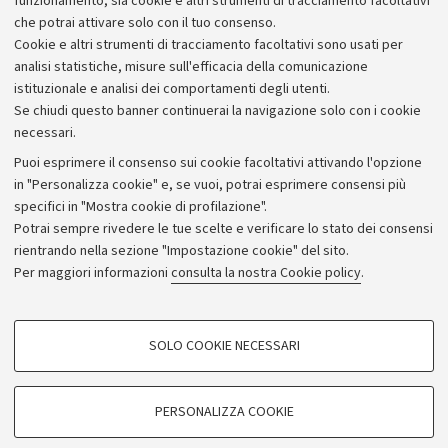
funzionamento, sia cookie e altri strumenti di tracciamento facoltativi
che potrai attivare solo con il tuo consenso.
Cookie e altri strumenti di tracciamento facoltativi sono usati per
analisi statistiche, misure sull'efficacia della comunicazione
istituzionale e analisi dei comportamenti degli utenti.
Se chiudi questo banner continuerai la navigazione solo con i cookie
necessari.
Archivio
Puoi esprimere il consenso sui cookie facoltativi attivando l'opzione
in "Personalizza cookie" e, se vuoi, potrai esprimere consensi più
Comunicati stampa
specifici in "Mostra cookie di profilazione".
Redazione
Potrai sempre rivedere le tue scelte e verificare lo stato dei consensi
rientrando nella sezione "Impostazione cookie" del sito.
Rassegna stampa
Per maggiori informazioni
consulta la nostra Cookie policy
.
Seguici su:
COOKIE DI PROFILAZIONE - FACOLTATIVI
SOLO COOKIE NECESSARI
Si tratta di cookie utilizzati per analizzare le caratteristiche della navigazione
degli utenti, creare profili in base al loro comportamento sul sito, per analisi
di marketing.
PERSONALIZZA COOKIE
© Copyright 2026 - ALMA MATER STUDIORUM - Università di
Mostra cookie di profilazione
Bologna - Via Zamboni, 33 - 40126 Bologna - PI: 01131710376 -