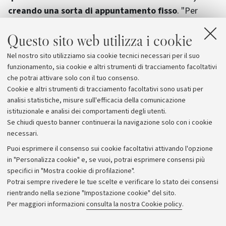
creando una sorta di appuntamento fisso
. "Per
questo - spiegano da Aric - l'idea è quella di veicolare
Questo sito web utilizza i cookie
attraverso la mail Inforicerca una vera e propria
newsletter mensile che contenga informazioni, annunci
Nel nostro sito utilizziamo sia cookie tecnici necessari per il suo
di eventi (seminari, incontri ecc.) e un memorandum di
funzionamento, sia cookie e altri strumenti di tracciamento facoltativi
opportunità non più nuove ma ancora attuali".
che potrai attivare solo con il tuo consenso.
Cookie e altri strumenti di tracciamento facoltativi sono usati per
analisi statistiche, misure sull'efficacia della comunicazione
istituzionale e analisi dei comportamenti degli utenti.
Se chiudi questo banner continuerai la navigazione solo con i cookie
necessari.
Archivio
Puoi esprimere il consenso sui cookie facoltativi attivando l'opzione
in "Personalizza cookie" e, se vuoi, potrai esprimere consensi più
Comunicati stampa
specifici in "Mostra cookie di profilazione".
Redazione
Potrai sempre rivedere le tue scelte e verificare lo stato dei consensi
rientrando nella sezione "Impostazione cookie" del sito.
Rassegna stampa
Per maggiori informazioni
consulta la nostra Cookie policy
.
Seguici su: