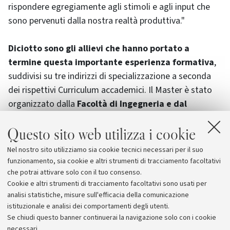
rispondere egregiamente agli stimoli e agli input che
sono pervenuti dalla nostra realtà produttiva."
Diciotto sono gli allievi che hanno portato a
termine questa importante esperienza formativa
,
suddivisi su tre indirizzi di specializzazione a seconda
dei rispettivi Curriculum accademici. Il Master è stato
organizzato dalla
Facoltà di Ingegneria e dal
Dipartimento di Ingegneria Chimica, Mineraria e
Questo sito web utilizza i cookie
delle Tecnologie Ambientali
, in collaborazione con
alcune società del Gruppo Eni:
Eni Corporate
Nel nostro sito utilizziamo sia cookie tecnici necessari per il suo
University, Tecnomare S.p.a., ed Eni – Divisione
funzionamento, sia cookie e altri strumenti di tracciamento facoltativi
Exploration and Production
.
che potrai attivare solo con il tuo consenso.
Cookie e altri strumenti di tracciamento facoltativi sono usati per
analisi statistiche, misure sull'efficacia della comunicazione
istituzionale e analisi dei comportamenti degli utenti.
Se chiudi questo banner continuerai la navigazione solo con i cookie
necessari.