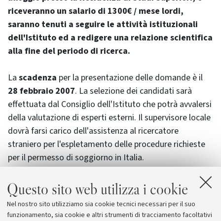
riceveranno un salario di 1300€ / mese lordi,
saranno tenuti a seguire le attività istituzionali
dell'Istituto ed a redigere una relazione scientifica
alla fine del periodo di ricerca.
La
scadenza
per la presentazione delle domande è il
28 febbraio 2007
. La selezione dei candidati sarà
effettuata dal Consiglio dell'Istituto che potrà avvalersi
della valutazione di esperti esterni. Il supervisore locale
dovrà farsi carico dell'assistenza al ricercatore
straniero per l'espletamento delle procedure richieste
per il permesso di soggiorno in Italia.
Questo sito web utilizza i cookie
Il bando è visibile (sia in italiano sia in inglese) sul sito
Nel nostro sito utilizziamo sia cookie tecnici necessari per il suo
dell'Istituto
funzionamento, sia cookie e altri strumenti di tracciamento facoltativi