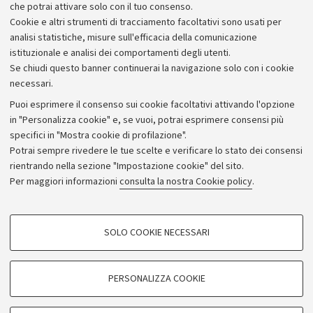
http://www.isa.unibo.it/ISA/Activities/News/2007/01/Re
che potrai attivare solo con il tuo consenso.
Cookie e altri strumenti di tracciamento facoltativi sono usati per
analisi statistiche, misure sull'efficacia della comunicazione
istituzionale e analisi dei comportamenti degli utenti.
Se chiudi questo banner continuerai la navigazione solo con i cookie
necessari.
Archivio
Puoi esprimere il consenso sui cookie facoltativi attivando l'opzione
in "Personalizza cookie" e, se vuoi, potrai esprimere consensi più
Comunicati stampa
specifici in "Mostra cookie di profilazione".
Redazione
Potrai sempre rivedere le tue scelte e verificare lo stato dei consensi
rientrando nella sezione "Impostazione cookie" del sito.
Rassegna stampa
Per maggiori informazioni
consulta la nostra Cookie policy
.
Seguici su:
COOKIE DI PROFILAZIONE - FACOLTATIVI
SOLO COOKIE NECESSARI
Si tratta di cookie utilizzati per analizzare le caratteristiche della navigazione
degli utenti, creare profili in base al loro comportamento sul sito, per analisi
di marketing.
PERSONALIZZA COOKIE
© Copyright 2026 - ALMA MATER STUDIORUM - Università di
Mostra cookie di profilazione
Bologna - Via Zamboni, 33 - 40126 Bologna - PI: 01131710376 -