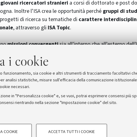
i
giovani ricercatori stranieri
a corsi di dottorato e post d
logna. Inoltre l’ISA crea le opportunità perché
gruppi di stud
progetti di ricerca su tematiche di
carattere interdiscipli
ionale
, attraverso gli
ISA Topic
.
anno
missioni convergenti
sia all’interno che all’esterno dell
istinte nell’Università, nel mondo sono
due realtà che vann
a i cookie
esta fusione anche nell’Ateneo e con essa un momento forma
uove opportunità.
suo funzionamento, sia cookie e altri strumenti di tracciamento facoltativi ch
er analisi statistiche, misure sull'efficacia della comunicazione istituzional
cookie necessari.
zione in "Personalizza cookie" e, se vuoi, potrai esprimere consensi più spec
consensi rientrando nella sezione "Impostazione cookie" del sito.
stampa
COOKIE TECNICI - NECESSAR
ORUM - Università di Bologna - Via Zamboni, 33 - 40126 Bologna
A COOKIE
ACCETTA TUTTI I COOKIE
gazione degli utenti, creare profili in
Si tratta di cookie tecnici utilizzati, a