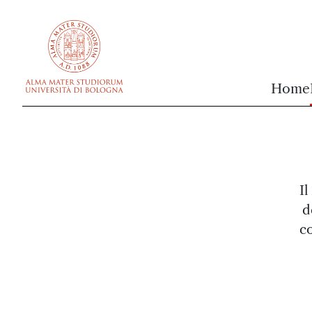
vai al contenuto della pagina
vai al menu di navigazione
Home
Il
d
co