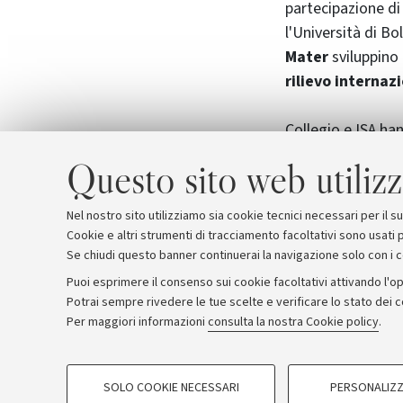
partecipazione d
l'Università di Bo
Mater
sviluppino 
rilievo internaz
Collegio e ISA h
attività, finora d
Questo sito web utilizz
l’ISS, si crea qu
che consentirà n
Nel nostro sito utilizziamo sia cookie tecnici necessari per il 
Cookie e altri strumenti di tracciamento facoltativi sono usati p
Se chiudi questo banner continuerai la navigazione solo con i 
Puoi esprimere il consenso sui cookie facoltativi attivando l'op
Potrai sempre rivedere le tue scelte e verificare lo stato dei 
Archivio
Comunicati stampa
Redazione
Rassegna 
Per maggiori informazioni
consulta la nostra Cookie policy
.
COOKIE DI PROFILAZIONE - FACOLTATIVI
© Copyright 2026 - ALMA MATER STUDI
SOLO COOKIE NECESSARI
PERSONALIZZ
Si tratta di cookie utilizzati per analizzare le caratteristiche della navi