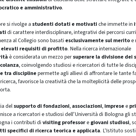
ocratico e amministrativo
.
ore si rivolge a
studenti dotati e motivati
che immette in
ati
di carattere interdisciplinare, integrativi dei percorsi curri
enza al Collegio sono basati
esclusivamente sul merito
e 
i
elevati requisiti di profitto
. Nella ricerca internazionale
rità
è considerata un mezzo per
superare la divisione dei 
scolanza
, coinvolgendo studiosi e ricercatori di tutte le disci
 tra discipline
permette agli allievi di affrontare le tante 
 ricerca, favorisce la creatività che la molteplicità delle prosp
orta.
cia del
supporto di fondazioni
,
associazioni
,
imprese
e
pr
nisce a ricercatori e studiosi dell’Università di Bologna gli s
ogna i contributi di
visiting professor
e
giovani studiosi
, s
ti specifici di ricerca teorica e applicata
. L'Istituto sos