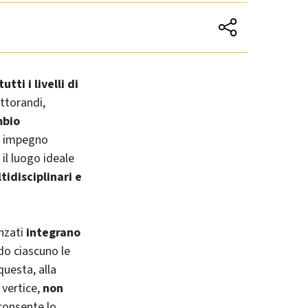
tutti i livelli di
ttorandi,
mbio
n impegno
 il luogo ideale
tidisciplinari e
anzati
integrano
do ciascuno le
 questa, alla
 vertice,
non
 consente lo