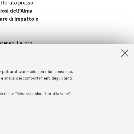
ottorato presso
iosi dell’Alma
nare
di
impatto e
’Ateneo. Le loro
o assieme
. Con
tivo importante
e potrai attivare solo con il tuo consenso.
e e analisi dei comportamenti degli utenti.
ifici in "Mostra cookie di profilazione".
Seguici su:
I
 - PI: 01131710376 - CF: 80007010376
 titolo esemplificativo, per il corretto funzionamento del sito, salvare