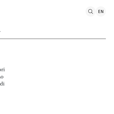
EN
ori
Lo
udi