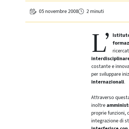
05 novembre 2008
2 minuti
L’
Istitut
formaz
ricercat
interdisciplinar
costante e innova
per sviluppare ini
internazionali
.
Attraverso questa
inoltre
amminist
proprie funzioni, 
integrazione di st
interferisce con 