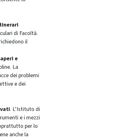
itinerari
culari di Facoltà.
richiedono il
saperi e
pline. La
facce dei problemi
ettive e dei
ivati
. L’Istituto di
trumenti e i mezzi
oprattutto per lo
tiene anche la