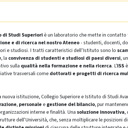
o di Studi Superiori
è un laboratorio che mette in contatto
ione e di ricerca nel nostro Ateneo
- studenti, docenti, do
ori e studiosi. I tratti caratteristici dell’Istituto sono lo
sca
e
, la
convivenza di studenti e studiosi di paesi diversi
, u
tivo sulla
qualità nella formazione e nella ricerca
. L'
ISS
è
ziative trasversali come
dottorati e progetti di ricerca mul
 nuova istituzione, Collegio Superiore e Istituto di Studi Av
razione
,
personale
e
gestione del bilancio
, pur mantenen
organizzazioni interne e finalità. Una
soluzione innovativa
,
rutture dell'Università, che, senza moltiplicare le posizioni di
le distinte missioni
di ciascuna delle strutture integrate e