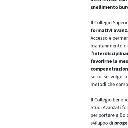
snellimento bur
Il Collegio Superi
formativi avanz
Accesso e perman
mantenimento d
l’
interdisciplina
favorirne la me
compenetrazione
su cui si svolge la
metodi che comp
Il Collegio benefi
Studi Avanzati for
per portare a Bol
sviluppo di
proget