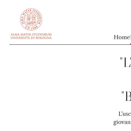
vai al contenuto della pagina
vai al menu di navigazione
Home
"L
"
L'us
giovan