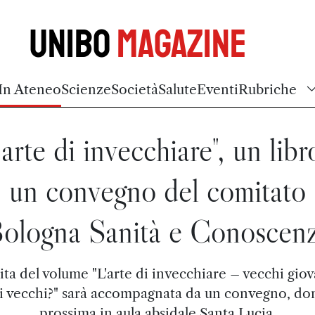
Unibo
Magazine
In Ateneo
Scienze
Società
Salute
Eventi
Rubriche
'arte di invecchiare", un libr
un convegno del comitato
Bologna Sanità e Conoscenz
cita del volume "L'arte di invecchiare – vecchi giov
i vecchi?" sarà accompagnata da un convegno, d
prossima in aula absidale Santa Lucia.