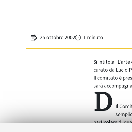
25 ottobre 2002
1 minuto
Si intitola "L'art
curato da Lucio P
Il comitato è pre
sarà accompagnat
D
Il Comi
semplic
particolare di qu
più corretto.