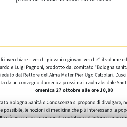
e di invecchiare – vecchi giovani o giovani vecchi?" il volume 
ardo e Luigi Pagnoni, prodotto dal comitato "Bologna sanit
sieduto dal Rettore dell'Alma Mater Pier Ugo Calzolari. L'usc
a da un convegno domenica prossima in aula absidale Santa
omenica 27 ottobre alle ore 10,00
tato Bologna Sanità e Conoscenza si propone di divulgare, n
e possibile, le nozioni di medicina che più interessano la pop
ella più anziana e si propone di contribuire all'informazione