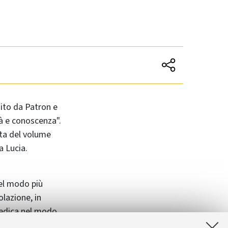
edito da Patron e
à e conoscenza".
ita del volume
 Lucia.
el modo più
olazione, in
 medica nel modo