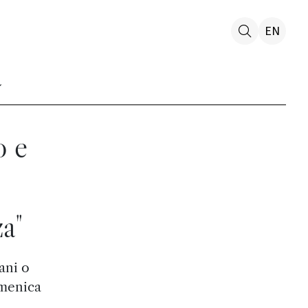
EN
o e
a"
ani o
omenica