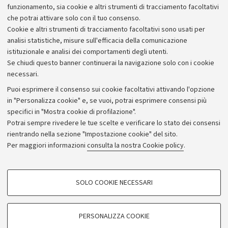
funzionamento, sia cookie e altri strumenti di tracciamento facoltativi
che potrai attivare solo con il tuo consenso.
Cookie e altri strumenti di tracciamento facoltativi sono usati per
analisi statistiche, misure sull'efficacia della comunicazione
istituzionale e analisi dei comportamenti degli utenti.
Se chiudi questo banner continuerai la navigazione solo con i cookie
necessari.
Archivio
Puoi esprimere il consenso sui cookie facoltativi attivando l'opzione
in "Personalizza cookie" e, se vuoi, potrai esprimere consensi più
Comunicati stampa
specifici in "Mostra cookie di profilazione".
Redazione
Potrai sempre rivedere le tue scelte e verificare lo stato dei consensi
rientrando nella sezione "Impostazione cookie" del sito.
Rassegna stampa
Per maggiori informazioni
consulta la nostra Cookie policy
.
Seguici su:
COOKIE DI PROFILAZIONE - FACOLTATIVI
SOLO COOKIE NECESSARI
Si tratta di cookie utilizzati per analizzare le caratteristiche della navigazione
degli utenti, creare profili in base al loro comportamento sul sito, per analisi
di marketing.
PERSONALIZZA COOKIE
© Copyright 2026 - ALMA MATER STUDIORUM - Università di
Mostra cookie di profilazione