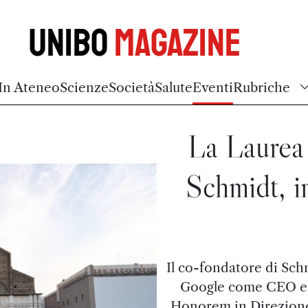
Unibo
Magazine
In Ateneo
Scienze
Società
Salute
Eventi
Rubriche
La Laurea
Schmidt, i
Il co-fondatore di Schm
Google come CEO e P
Honorem in Direzione 