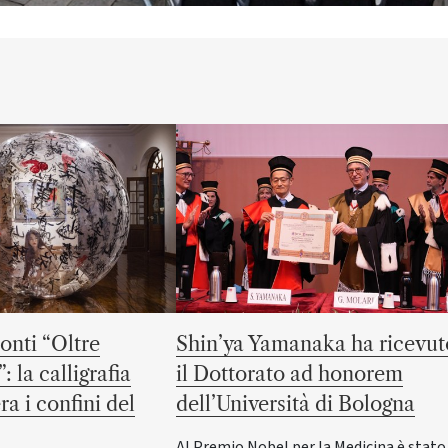
onti “Oltre
Shin’ya Yamanaka ha ricevut
: la calligrafia
il Dottorato ad honorem
a i confini del
dell’Università di Bologna
Al Premio Nobel per la Medicina è stato