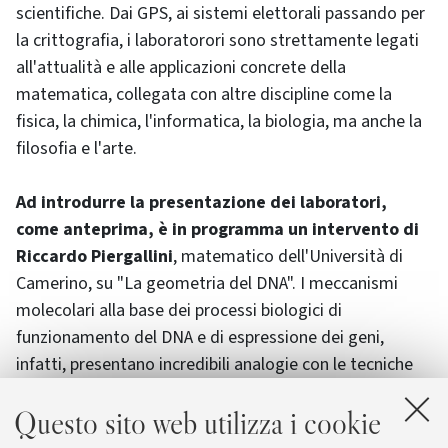
scientifiche. Dai GPS, ai sistemi elettorali passando per
la crittografia, i laboratorori sono strettamente legati
all'attualità e alle applicazioni concrete della
matematica, collegata con altre discipline come la
fisica, la chimica, l'informatica, la biologia, ma anche la
filosofia e l'arte.
Ad introdurre la presentazione dei laboratori,
come anteprima, è in programma un intervento di
Riccardo Piergallini
, matematico dell'Università di
Camerino, su "La geometria del DNA". I meccanismi
molecolari alla base dei processi biologici di
funzionamento del DNA e di espressione dei geni,
infatti, presentano incredibili analogie con le tecniche
messe a punto dai matematici per lo studio della
Questo sito web utilizza i cookie
topologia dei nodi. Quindi la teoria dei nodi, e in
particolare delle "matasse razionali", può essere usata