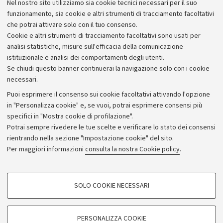
Nel nostro sito utilizziamo sia cookie tecnici necessari per il suo
come un potente microscopio per "vedere" anche ciò
funzionamento, sia cookie e altri strumenti di tracciamento facoltativi
che neppure i microscopi elettronici possono mostrarci.
che potrai attivare solo con il tuo consenso.
Cookie e altri strumenti di tracciamento facoltativi sono usati per
analisi statistiche, misure sull'efficacia della comunicazione
istituzionale e analisi dei comportamenti degli utenti.
Se chiudi questo banner continuerai la navigazione solo con i cookie
necessari.
Archivio
Puoi esprimere il consenso sui cookie facoltativi attivando l'opzione
in "Personalizza cookie" e, se vuoi, potrai esprimere consensi più
Comunicati stampa
specifici in "Mostra cookie di profilazione".
Redazione
Potrai sempre rivedere le tue scelte e verificare lo stato dei consensi
rientrando nella sezione "Impostazione cookie" del sito.
Rassegna stampa
Per maggiori informazioni
consulta la nostra Cookie policy
.
Seguici su:
COOKIE DI PROFILAZIONE - FACOLTATIVI
SOLO COOKIE NECESSARI
Si tratta di cookie utilizzati per analizzare le caratteristiche della navigazione
degli utenti, creare profili in base al loro comportamento sul sito, per analisi
di marketing.
PERSONALIZZA COOKIE
© Copyright 2026 - ALMA MATER STUDIORUM - Università di