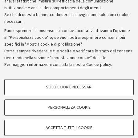
analisi statistiche, misure sull'efficacia della comunicazione
istituzionale e analisi dei comportamenti degli utenti.
Se chiudi questo banner continuerai la navigazione solo con i cookie
necessari.
Archivio
Puoi esprimere il consenso sui cookie facoltativi attivando l'opzione
in "Personalizza cookie" e, se vuoi, potrai esprimere consensi più
Comunicati stampa
specifici in "Mostra cookie di profilazione".
Redazione
Potrai sempre rivedere le tue scelte e verificare lo stato dei consensi
rientrando nella sezione "Impostazione cookie" del sito.
Rassegna stampa
Per maggiori informazioni
consulta la nostra Cookie policy
.
Seguici su:
COOKIE DI PROFILAZIONE - FACOLTATIVI
SOLO COOKIE NECESSARI
Si tratta di cookie utilizzati per analizzare le caratteristiche della navigazione
degli utenti, creare profili in base al loro comportamento sul sito, per analisi
di marketing.
PERSONALIZZA COOKIE
© Copyright 2026 - ALMA MATER STUDIORUM - Università di
Mostra cookie di profilazione
Bologna - Via Zamboni, 33 - 40126 Bologna - PI: 01131710376 -
Google/Youtube Video
CF: 80007010376
COOKIE TECNICI - NECESSARI
ACCETTA TUTTI I COOKIE
Facebook
Privacy
Note legali
Impostazioni Cookie
Si tratta di cookie tecnici utilizzati, a titolo esemplificativo, per il corretto