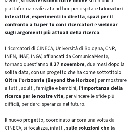
lavoro,
si trasferiscono tutte online
su un’unica
piattaforma realizzata ad hoc per ospitare
laboratori
interattivi
,
esperimenti in diretta
,
spazi per il
confronto a tu per tu con i ricercatori
e
webinar
sugli argomenti più attuali della ricerca
.
I ricercatori di CINECA, Università di Bologna, CNR,
INFN, INAF, INGV, affiancati da ComunicaMente,
tornano quest’anno
il 27 novembre
, due mesi dopo la
solita data, con un progetto che ha come sottotitolo
Oltre l’orizzonte (Beyond the Horizon)
per mostrare
a tutti, adulti, famiglie e bambini,
l’importanza della
ricerca per le nostre vite
, per vincere le sfide più
difficili, per darci speranza nel futuro.
Il nuovo progetto, coordinato ancora una volta da
CINECA, si focalizza, infatti,
sulle soluzioni che la