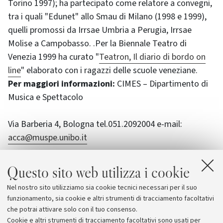
Torino 1997); ha partecipato come relatore a convegni,
tra i quali "Edunet" allo Smau di Milano (1998 e 1999),
quelli promossi da Irrsae Umbria a Perugia, Irrsae
Molise a Campobasso. .Per la Biennale Teatro di
Venezia 1999 ha curato "
Teatron, Il diario di bordo on
line
" elaborato con i ragazzi delle scuole veneziane.
Per maggiori informazioni:
CIMES – Dipartimento di
Musica e Spettacolo
Via Barberia 4, Bologna tel.051.2092004 e-mail:
acca@muspe.unibo.it
Nei giorni lunedì, martedì, giovedì e venerdì, ore
Questo sito web utilizza i cookie
15-18
Nel nostro sito utilizziamo sia cookie tecnici necessari per il suo
funzionamento, sia cookie e altri strumenti di tracciamento facoltativi
Secondo e ultimo appuntamento, per questo ciclo:
che potrai attivare solo con il tuo consenso.
venerdì 13 dicembre alle ore 17.
Cookie e altri strumenti di tracciamento facoltativi sono usati per