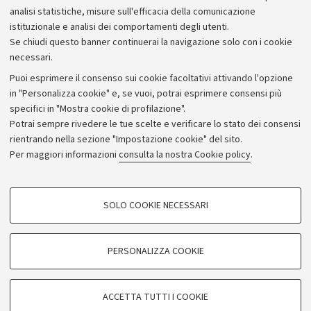
analisi statistiche, misure sull'efficacia della comunicazione
istituzionale e analisi dei comportamenti degli utenti.
Se chiudi questo banner continuerai la navigazione solo con i cookie
necessari.
Archivio
Puoi esprimere il consenso sui cookie facoltativi attivando l'opzione
in "Personalizza cookie" e, se vuoi, potrai esprimere consensi più
Comunicati stampa
specifici in "Mostra cookie di profilazione".
Redazione
Potrai sempre rivedere le tue scelte e verificare lo stato dei consensi
rientrando nella sezione "Impostazione cookie" del sito.
Rassegna stampa
Per maggiori informazioni
consulta la nostra Cookie policy
.
Seguici su:
COOKIE DI PROFILAZIONE - FACOLTATIVI
SOLO COOKIE NECESSARI
Si tratta di cookie utilizzati per analizzare le caratteristiche della navigazione
degli utenti, creare profili in base al loro comportamento sul sito, per analisi
di marketing.
PERSONALIZZA COOKIE
© Copyright 2026 - ALMA MATER STUDIORUM - Università di
Mostra cookie di profilazione
Bologna - Via Zamboni, 33 - 40126 Bologna - PI: 01131710376 -
Google/Youtube Video
CF: 80007010376
COOKIE TECNICI - NECESSARI
ACCETTA TUTTI I COOKIE
Facebook