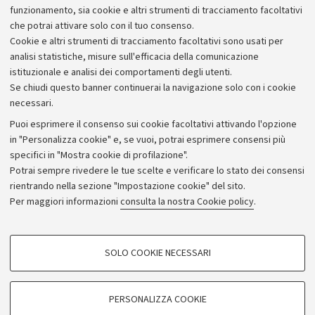
funzionamento, sia cookie e altri strumenti di tracciamento facoltativi
che potrai attivare solo con il tuo consenso.
Cookie e altri strumenti di tracciamento facoltativi sono usati per
analisi statistiche, misure sull'efficacia della comunicazione
istituzionale e analisi dei comportamenti degli utenti.
Se chiudi questo banner continuerai la navigazione solo con i cookie
necessari.
Archivio
Puoi esprimere il consenso sui cookie facoltativi attivando l'opzione
in "Personalizza cookie" e, se vuoi, potrai esprimere consensi più
Comunicati stampa
specifici in "Mostra cookie di profilazione".
Redazione
Potrai sempre rivedere le tue scelte e verificare lo stato dei consensi
rientrando nella sezione "Impostazione cookie" del sito.
Rassegna stampa
Per maggiori informazioni
consulta la nostra Cookie policy
.
Seguici su:
COOKIE DI PROFILAZIONE - FACOLTATIVI
SOLO COOKIE NECESSARI
Si tratta di cookie utilizzati per analizzare le caratteristiche della navigazione
degli utenti, creare profili in base al loro comportamento sul sito, per analisi
di marketing.
PERSONALIZZA COOKIE
© Copyright 2026 - ALMA MATER STUDIORUM - Università di
Mostra cookie di profilazione