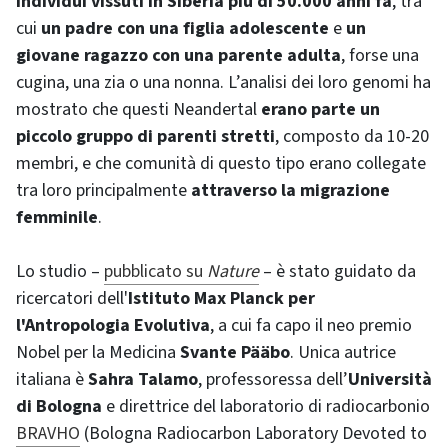
individui vissuti in Siberia più di 50.000 anni fa
, tra
cui
un padre con una figlia adolescente
e
un
giovane ragazzo con una parente adulta
, forse una
cugina, una zia o una nonna. L’analisi dei loro genomi ha
mostrato che questi Neandertal
erano parte un
piccolo gruppo di parenti stretti
, composto da 10-20
membri, e che comunità di questo tipo erano collegate
tra loro principalmente
attraverso la migrazione
femminile
.
Lo studio –
pubblicato su
Nature
– è stato guidato da
ricercatori dell'
Istituto Max Planck per
l'Antropologia Evolutiva
, a cui fa capo il neo premio
Nobel per la Medicina
Svante Pääbo
. Unica autrice
italiana è
Sahra Talamo
, professoressa dell’
Università
di Bologna
e direttrice del laboratorio di radiocarbonio
BRAVHO
(Bologna Radiocarbon Laboratory Devoted to