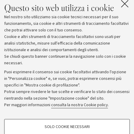
Questo sito web utilizza i cookie
imprese innovative dell'Università di Bologna e di
Confindustria Emilia Area Centro, che sostiene il team
Nel nostro sito utilizziamo sia cookie tecnici necessari per il suo
imprenditoriale nello sviluppo del business avvalendosi
funzionamento, sia cookie e altri strumenti di tracciamento facoltativi
della partnership strategica di Intesa San Paolo.
che potrai attivare solo con il tuo consenso.
Cookie e altri strumenti di tracciamento facoltativi sono usati per
analisi statistiche, misure sull'efficacia della comunicazione
istituzionale e analisi dei comportamenti degli utenti.
Se chiudi questo banner continuerai la navigazione solo con i cookie
necessari.
Archivio
Puoi esprimere il consenso sui cookie facoltativi attivando l'opzione
in "Personalizza cookie" e, se vuoi, potrai esprimere consensi più
Comunicati stampa
specifici in "Mostra cookie di profilazione".
Redazione
Potrai sempre rivedere le tue scelte e verificare lo stato dei consensi
rientrando nella sezione "Impostazione cookie" del sito.
Rassegna stampa
Per maggiori informazioni
consulta la nostra Cookie policy
.
Seguici su:
COOKIE DI PROFILAZIONE - FACOLTATIVI
SOLO COOKIE NECESSARI
Si tratta di cookie utilizzati per analizzare le caratteristiche della navigazione