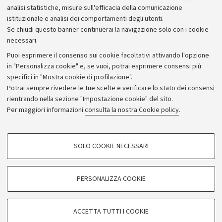
analisi statistiche, misure sull'efficacia della comunicazione
istituzionale e analisi dei comportamenti degli utenti.
Se chiudi questo banner continuerai la navigazione solo con i cookie
necessari.
Archivio
Puoi esprimere il consenso sui cookie facoltativi attivando l'opzione
in "Personalizza cookie" e, se vuoi, potrai esprimere consensi più
Comunicati stampa
specifici in "Mostra cookie di profilazione".
Redazione
Potrai sempre rivedere le tue scelte e verificare lo stato dei consensi
rientrando nella sezione "Impostazione cookie" del sito.
Rassegna stampa
Per maggiori informazioni
consulta la nostra Cookie policy
.
Seguici su:
COOKIE DI PROFILAZIONE - FACOLTATIVI
SOLO COOKIE NECESSARI
Si tratta di cookie utilizzati per analizzare le caratteristiche della navigazione
degli utenti, creare profili in base al loro comportamento sul sito, per analisi
di marketing.
PERSONALIZZA COOKIE
© Copyright 2026 - ALMA MATER STUDIORUM - Università di
Mostra cookie di profilazione
Bologna - Via Zamboni, 33 - 40126 Bologna - PI: 01131710376 -
Google/Youtube Video
CF: 80007010376
COOKIE TECNICI - NECESSARI
ACCETTA TUTTI I COOKIE
Facebook