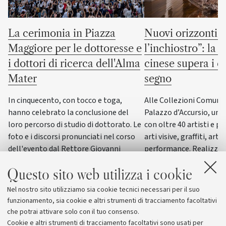
La cerimonia in Piazza
Nuovi orizzonti “
Maggiore per le dottoresse e
l’inchiostro”: la c
i dottori di ricerca dell'Alma
cinese supera i co
Mater
segno
In cinquecento, con tocco e toga,
Alle Collezioni Comunali
hanno celebrato la conclusione del
Palazzo d’Accursio, un
loro percorso di studio di dottorato. Le
con oltre 40 artisti e pi
foto e i discorsi pronunciati nel corso
arti visive, graffiti, arti
dell'evento dal Rettore Giovanni
performance. Realizzat
Molari, dalla giornalista scientifica
del progetto “ERC WRIT
Questo sito web utilizza i cookie
Elisabetta Tola e dal genetista Guido
dall’Università di Bolog
Barbujani
esposizione di questo g
Nel nostro sito utilizziamo sia cookie tecnici necessari per il suo
funzionamento, sia cookie e altri strumenti di tracciamento facoltativi
che potrai attivare solo con il tuo consenso.
Cookie e altri strumenti di tracciamento facoltativi sono usati per