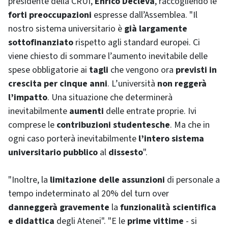
presidente della CRUI,
Enrico Decleva
, raccogliendo le
forti preoccupazioni
espresse dall’Assemblea. "Il
nostro sistema universitario è
già largamente
sottofinanziato
rispetto agli standard europei. Ci
viene chiesto di sommare l’aumento inevitabile delle
spese obbligatorie ai
tagli
che vengono ora
previsti in
crescita per cinque anni
. L’università
non reggerà
l’impatto
. Una situazione che determinerà
inevitabilmente
aumenti
delle entrate proprie. Ivi
comprese le
contribuzioni studentesche
. Ma che in
ogni caso porterà inevitabilmente
l’intero sistema
universitario pubblico
al
dissesto
".
"Inoltre, la
limitazione delle assunzioni
di personale a
tempo indeterminato al 20% del turn over
danneggerà gravemente
la
funzionalità scientifica
e didattica
degli Atenei". "E le
prime vittime
- si