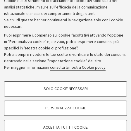
Cookie e altri strumenti di tracciamento facoltativi sono usati per
analisi statistiche, misure sull'efficacia della comunicazione
istituzionale e analisi dei comportamenti degli utenti.
Se chiudi questo banner continuerai la navigazione solo con i cookie
necessari.
Archivio
Puoi esprimere il consenso sui cookie facoltativi attivando l'opzione
in "Personalizza cookie" e, se vuoi, potrai esprimere consensi più
Comunicati stampa
specifici in "Mostra cookie di profilazione".
Redazione
Potrai sempre rivedere le tue scelte e verificare lo stato dei consensi
rientrando nella sezione "Impostazione cookie" del sito.
Rassegna stampa
Per maggiori informazioni
consulta la nostra Cookie policy
.
Seguici su:
COOKIE DI PROFILAZIONE - FACOLTATIVI
SOLO COOKIE NECESSARI
Si tratta di cookie utilizzati per analizzare le caratteristiche della navigazione
degli utenti, creare profili in base al loro comportamento sul sito, per analisi
di marketing.
PERSONALIZZA COOKIE
© Copyright 2026 - ALMA MATER STUDIORUM - Università di
Mostra cookie di profilazione
Bologna - Via Zamboni, 33 - 40126 Bologna - PI: 01131710376 -
Google/Youtube Video
CF: 80007010376
COOKIE TECNICI - NECESSARI
ACCETTA TUTTI I COOKIE