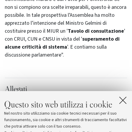
non si compiono ora scelte irreparabili, questo è ancora
possibile. In tale prospettiva l’Assemblea ha molto
apprezzato l’intenzione del Ministro Gelmini di
costituire presso il MIUR un '
Tavolo di consultazione
'
con CRUI, CUN e CNSU in vista del '
superamento di
alcune criticità di sistema
'. E contiamo sulla
discussione parlamentare".
Allegati
Il documento approvato dall'Assemblea
Questo sito web utilizza i cookie
[77.6 KB]
Nel nostro sito utilizziamo sia cookie tecnici necessari per il suo
CRUI
funzionamento, sia cookie e altri strumenti di tracciamento facoltativi
che potrai attivare solo con il tuo consenso.