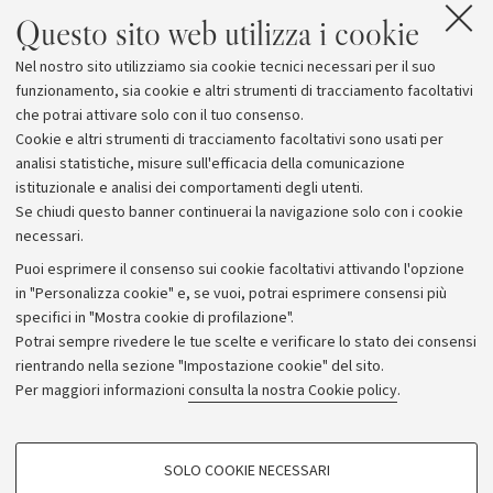
Percorsi Emotivi
Questo sito web utilizza i cookie
Mappe Urbane
Nel nostro sito utilizziamo sia cookie tecnici necessari per il suo
Istituto Gramsci
funzionamento, sia cookie e altri strumenti di tracciamento facoltativi
che potrai attivare solo con il tuo consenso.
Cookie e altri strumenti di tracciamento facoltativi sono usati per
analisi statistiche, misure sull'efficacia della comunicazione
istituzionale e analisi dei comportamenti degli utenti.
Se chiudi questo banner continuerai la navigazione solo con i cookie
necessari.
Archivio
Puoi esprimere il consenso sui cookie facoltativi attivando l'opzione
in "Personalizza cookie" e, se vuoi, potrai esprimere consensi più
Comunicati stampa
specifici in "Mostra cookie di profilazione".
Redazione
Potrai sempre rivedere le tue scelte e verificare lo stato dei consensi
rientrando nella sezione "Impostazione cookie" del sito.
Rassegna stampa
Per maggiori informazioni
consulta la nostra Cookie policy
.
Seguici su:
COOKIE DI PROFILAZIONE - FACOLTATIVI
SOLO COOKIE NECESSARI
Si tratta di cookie utilizzati per analizzare le caratteristiche della navigazione