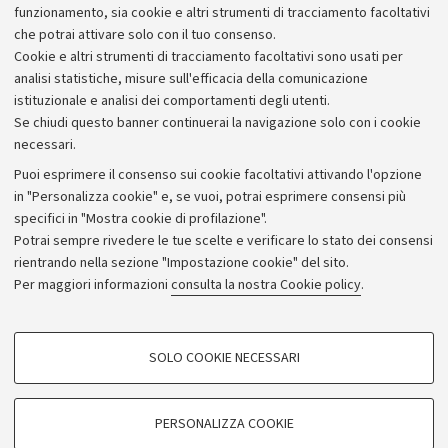
Shakespeare and Global Modernity
funzionamento, sia cookie e altri strumenti di tracciamento facoltativi
che potrai attivare solo con il tuo consenso.
Cookie e altri strumenti di tracciamento facoltativi sono usati per
analisi statistiche, misure sull'efficacia della comunicazione
istituzionale e analisi dei comportamenti degli utenti.
Se chiudi questo banner continuerai la navigazione solo con i cookie
necessari.
Archivio
Puoi esprimere il consenso sui cookie facoltativi attivando l'opzione
in "Personalizza cookie" e, se vuoi, potrai esprimere consensi più
Comunicati stampa
specifici in "Mostra cookie di profilazione".
Redazione
Potrai sempre rivedere le tue scelte e verificare lo stato dei consensi
rientrando nella sezione "Impostazione cookie" del sito.
Rassegna stampa
Per maggiori informazioni
consulta la nostra Cookie policy
.
Seguici su:
COOKIE DI PROFILAZIONE - FACOLTATIVI
SOLO COOKIE NECESSARI
Si tratta di cookie utilizzati per analizzare le caratteristiche della navigazione
degli utenti, creare profili in base al loro comportamento sul sito, per analisi
di marketing.
PERSONALIZZA COOKIE
© Copyright 2026 - ALMA MATER STUDIORUM - Università di
Mostra cookie di profilazione