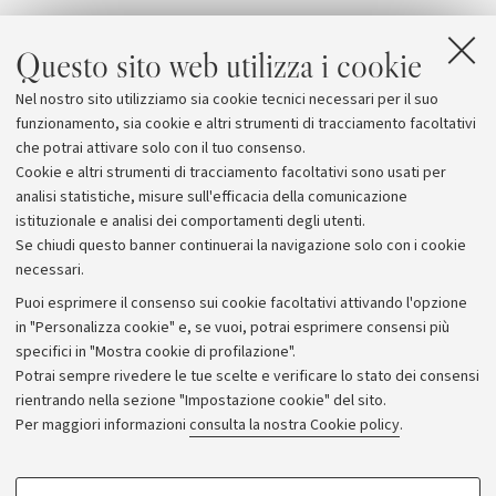
Allegati
Questo sito web utilizza i cookie
Dischi d'artista alla Biblioteca Universitaria
Nel nostro sito utilizziamo sia cookie tecnici necessari per il suo
Artelibro
funzionamento, sia cookie e altri strumenti di tracciamento facoltativi
che potrai attivare solo con il tuo consenso.
Cookie e altri strumenti di tracciamento facoltativi sono usati per
analisi statistiche, misure sull'efficacia della comunicazione
istituzionale e analisi dei comportamenti degli utenti.
Se chiudi questo banner continuerai la navigazione solo con i cookie
necessari.
Archivio
Puoi esprimere il consenso sui cookie facoltativi attivando l'opzione
in "Personalizza cookie" e, se vuoi, potrai esprimere consensi più
Comunicati stampa
specifici in "Mostra cookie di profilazione".
Redazione
Potrai sempre rivedere le tue scelte e verificare lo stato dei consensi
rientrando nella sezione "Impostazione cookie" del sito.
Rassegna stampa
Per maggiori informazioni
consulta la nostra Cookie policy
.
Seguici su:
COOKIE DI PROFILAZIONE - FACOLTATIVI