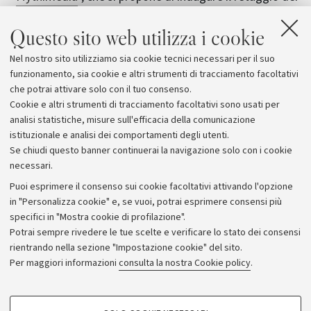
miti classici
all'interno dei
fenomeni massmediali
di
Questo sito web utilizza i cookie
oggi, dall'
arte
al
cinema
, fino al
fumetto
e alla
musica metal
. Sempre su questi temi ha curato anche
Nel nostro sito utilizziamo sia cookie tecnici necessari per il suo
il libro "
Omero mediatico
", giunto alla seconda
funzionamento, sia cookie e altri strumenti di tracciamento facoltativi
edizione.
che potrai attivare solo con il tuo consenso.
Cookie e altri strumenti di tracciamento facoltativi sono usati per
analisi statistiche, misure sull'efficacia della comunicazione
istituzionale e analisi dei comportamenti degli utenti.
Se chiudi questo banner continuerai la navigazione solo con i cookie
necessari.
Archivio
Puoi esprimere il consenso sui cookie facoltativi attivando l'opzione
in "Personalizza cookie" e, se vuoi, potrai esprimere consensi più
Comunicati stampa
specifici in "Mostra cookie di profilazione".
Redazione
Potrai sempre rivedere le tue scelte e verificare lo stato dei consensi
rientrando nella sezione "Impostazione cookie" del sito.
Rassegna stampa
Per maggiori informazioni
consulta la nostra Cookie policy
.
Seguici su:
COOKIE DI PROFILAZIONE - FACOLTATIVI