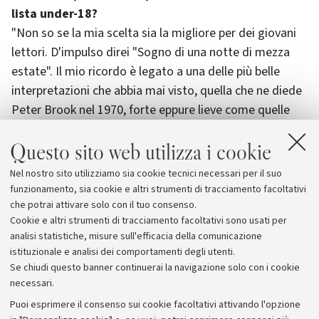
lista under-18?
"Non so se la mia scelta sia la migliore per dei giovani
lettori. D'impulso direi "Sogno di una notte di mezza
estate". Il mio ricordo è legato a una delle più belle
interpretazioni che abbia mai visto, quella che ne diede
Peter Brook nel 1970, forte eppure lieve come quelle
altalene che si libravano sul palcoscenico. Ma vi si può
Questo sito web utilizza i cookie
trovare anche una delle più belle definizioni del potere
della creazione poetica che Shakespeare (forse
Nel nostro sito utilizziamo sia cookie tecnici necessari per il suo
involontariamente) ci ha lasciato:"la penna del
funzionamento, sia cookie e altri strumenti di tracciamento facoltativi
poeta....dà a un nulla evanescente la dimora e il nome".
che potrai attivare solo con il tuo consenso.
Cookie e altri strumenti di tracciamento facoltativi sono usati per
analisi statistiche, misure sull'efficacia della comunicazione
istituzionale e analisi dei comportamenti degli utenti.
Se chiudi questo banner continuerai la navigazione solo con i cookie
necessari.
Archivio
Puoi esprimere il consenso sui cookie facoltativi attivando l'opzione