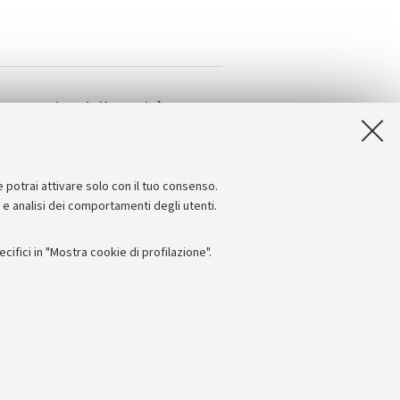
La pratica della verità
e potrai attivare solo con il tuo consenso.
e e analisi dei comportamenti degli utenti.
ifici in "Mostra cookie di profilazione".
Seguici su:
I
 - PI: 01131710376 - CF: 80007010376
 titolo esemplificativo, per il corretto funzionamento del sito, salvare
lanciamento del carico, ottimizzare le prestazioni del sito riducendo