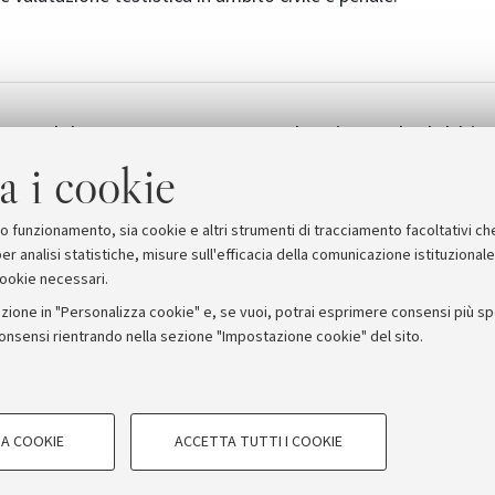
amma del convegno
Il ragionevole dubbio. 
[403.0 KB]
fra psicologia e diritto
a i cookie
suo funzionamento, sia cookie e altri strumenti di tracciamento facoltativi ch
er analisi statistiche, misure sull'efficacia della comunicazione istituzional
cookie necessari.
zione in "Personalizza cookie" e, se vuoi, potrai esprimere consensi più spec
consensi rientrando nella sezione "Impostazione cookie" del sito.
stampa
COOKIE TECNICI - NECESSAR
ORUM - Università di Bologna - Via Zamboni, 33 - 40126 Bologna
A COOKIE
ACCETTA TUTTI I COOKIE
gazione degli utenti, creare profili in
Si tratta di cookie tecnici utilizzati, a
Privacy
Note legali
Impostazioni Cookie
le preferenze di navigazione, per il bi