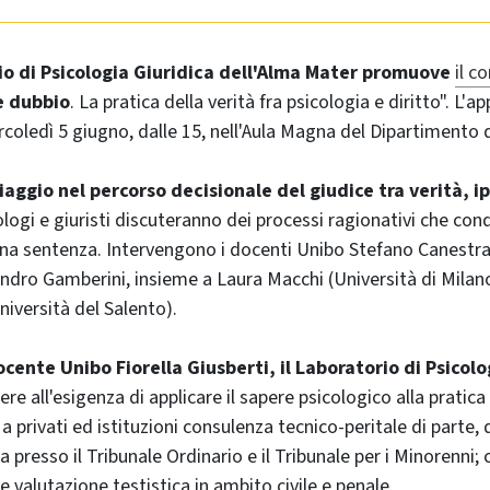
io di Psicologia Giuridica dell'Alma Mater promuove
il c
e dubbio
. La pratica della verità fra psicologia e diritto". L
oledì 5 giugno, dalle 15, nell'Aula Magna del Dipartimento d
viaggio nel percorso decisionale del giudice tra verità, i
ologi e giuristi discuteranno dei processi ragionativi che con
na sentenza. Intervengono i docenti Unibo Stefano Canestrari
andro Gamberini, insieme a Laura Macchi (Università di Milan
niversità del Salento).
cente Unibo Fiorella Giusberti, il Laboratorio di Psicolo
re all'esigenza di applicare il sapere psicologico alla pratica g
a privati ed istituzioni consulenza tecnico-peritale di parte, d’
 presso il Tribunale Ordinario e il Tribunale per i Minorenni;
 valutazione testistica in ambito civile e penale.