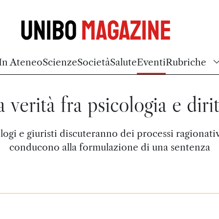
Unibo
Magazine
In Ateneo
Scienze
Società
Salute
Eventi
Rubriche
 verità fra psicologia e diri
logi e giuristi discuteranno dei processi ragionati
conducono alla formulazione di una sentenza