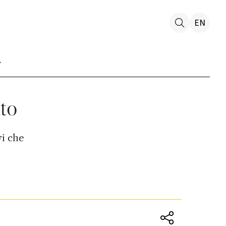
EN
tto
vi che