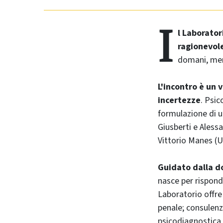
I
l Laborator
ragionevol
domani, merc
L'incontro è un 
incertezze
. Psic
formulazione di u
Giusberti e Aless
Vittorio Manes (U
Guidato dalla do
nasce per risponde
Laboratorio offre 
penale; consulenza
psicodiagnostica e