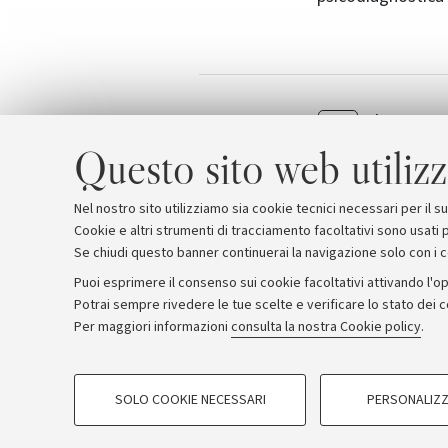
Il progr
Allegati
Questo sito web utilizz
Nel nostro sito utilizziamo sia cookie tecnici necessari per il 
Cookie e altri strumenti di tracciamento facoltativi sono usati p
Se chiudi questo banner continuerai la navigazione solo con i 
Puoi esprimere il consenso sui cookie facoltativi attivando l'op
Potrai sempre rivedere le tue scelte e verificare lo stato dei 
Archivio
Comunicati stampa
Redazione
Rassegna 
Per maggiori informazioni
consulta la nostra Cookie policy
.
COOKIE DI PROFILAZIONE - FACOLTATIVI
© Copyright 2026 - ALMA MATER STUDI
SOLO COOKIE NECESSARI
PERSONALIZZ
Si tratta di cookie utilizzati per analizzare le caratteristiche della navi
base al loro comportamento sul sito, per analisi di marketing.