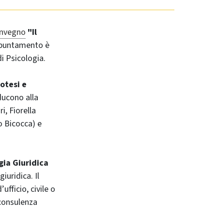
onvegno
"Il
'appuntamento è
i Psicologia.
potesi e
ducono alla
, Fiorella
o Bicocca) e
gia Giuridica
iuridica. Il
ufficio, civile o
 consulenza