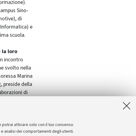
formazione).
 Campus Sino-
motive), di
 Informatica) e
nima scuola.
 la loro
un incontro
e svolto nella
ssoressa Marina
, preside della
aborazioni di
sity a Shanghai
e potrai attivare solo con il tuo consenso.
e e analisi dei comportamenti degli utenti.