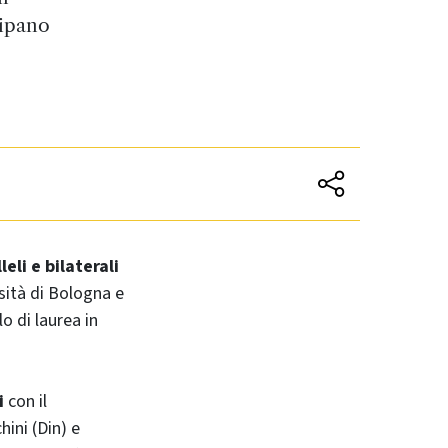
cipano
leli e bilaterali
sità di Bologna e
o di laurea in
i
con il
ini (Din) e