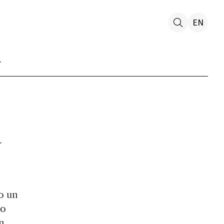
EN
a
o un
co
n