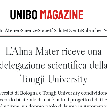
Unibo
Magazine
In Ateneo
Scienze
Società
Salute
Eventi
Rubriche
L'Alma Mater riceve una
delegazione scientifica dell
Tongji University
versità di Bologna e Tongji University condividon
ccordo bilaterale da cui è nato il progetto didatti
AlmaTong: un doppio titolo di laurea in Automatio