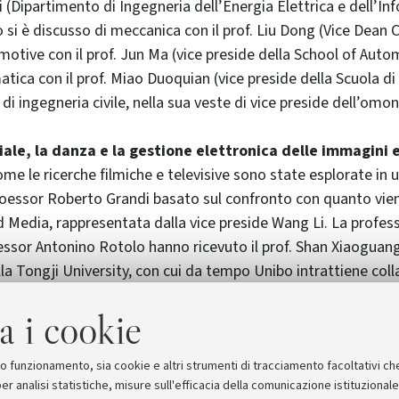
i (Dipartimento di Ingegneria dell’Energia Elettrica e dell’In
o si è discusso di meccanica con il prof. Liu Dong (Vice Dean
motive con il prof. Jun Ma (vice preside della School of Auto
atica con il prof. Miao Duoquian (vice preside della Scuola di
 di ingegneria civile, nella sua veste di vice preside dell’omo
ale, la danza e la gestione elettronica delle immagini e
ome le ricerche filmiche e televisive sono state esplorate in 
oessor Roberto Grandi basato sul confronto con quanto vien
d Media, rappresentata dalla vice preside Wang Li. La profe
essor Antonino Rotolo hanno ricevuto il prof. Shan Xiaoguang
la Tongji University, con cui da tempo Unibo intrattiene coll
di diritto di autore e di studi sul Diritto Romano.
a i cookie
una delegazione di Unibo sarà ospite della Tongji Univer
le tematiche sviluppate negli incontri bolognesi.
suo funzionamento, sia cookie e altri strumenti di tracciamento facoltativi ch
er analisi statistiche, misure sull'efficacia della comunicazione istituzional