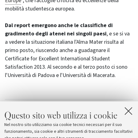
Europe
", che raccoglie criticità ed eccellenze della
mobilità studentesca europea.
Dal report emergono anche le classifiche di
gradimento degli atenei nei singoli paesi
, e se si va
a vedere la situazione italiana l'Alma Mater risulta al
primo posto, riuscendo anche a guadagnare il
Certificate for Excellent International Student
Satisfaction 2013
. Al secondo e al terzo posto ci sono
l'Università di Padova e l'Università di Macerata.
Allegati
Questo sito web utilizza i cookie
StudyPortals - International Student Satisfaction
Nel nostro sito utilizziamo sia cookie tecnici necessari per il suo
Award
funzionamento, sia cookie e altri strumenti di tracciamento facoltativi