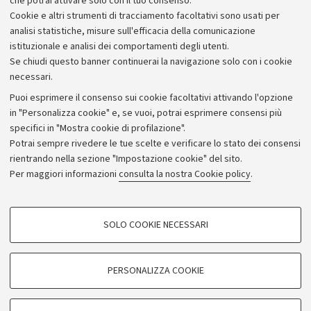
che potrai attivare solo con il tuo consenso.
Cookie e altri strumenti di tracciamento facoltativi sono usati per
analisi statistiche, misure sull'efficacia della comunicazione
istituzionale e analisi dei comportamenti degli utenti.
Se chiudi questo banner continuerai la navigazione solo con i cookie
necessari.
Archivio
Puoi esprimere il consenso sui cookie facoltativi attivando l'opzione
in "Personalizza cookie" e, se vuoi, potrai esprimere consensi più
Comunicati stampa
specifici in "Mostra cookie di profilazione".
Redazione
Potrai sempre rivedere le tue scelte e verificare lo stato dei consensi
rientrando nella sezione "Impostazione cookie" del sito.
Rassegna stampa
Per maggiori informazioni
consulta la nostra Cookie policy
.
Seguici su:
COOKIE DI PROFILAZIONE - FACOLTATIVI
SOLO COOKIE NECESSARI
Si tratta di cookie utilizzati per analizzare le caratteristiche della navigazione
degli utenti, creare profili in base al loro comportamento sul sito, per analisi
di marketing.
PERSONALIZZA COOKIE
© Copyright 2026 - ALMA MATER STUDIORUM - Università di
Mostra cookie di profilazione
Bologna - Via Zamboni, 33 - 40126 Bologna - PI: 01131710376 -
Google/Youtube Video
CF: 80007010376