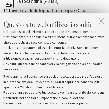
La locandina
[9.3 MB]
L'Università di Bologna fra Europa e Cina
Il video-saluto del Rettore per la mostra
Questo sito web utilizza i cookie
ReeDo - IKEA ReeDo Story è sul web in italiano e
Nel nostro sito utilizziamo sia cookie tecnici necessari per il suo
in cinese
funzionamento, sia cookie e altri strumenti di tracciamento facoltativi
che potrai attivare solo con il tuo consenso.
Cookie e altri strumenti di tracciamento facoltativi sono usati per
analisi statistiche, misure sull'efficacia della comunicazione
istituzionale e analisi dei comportamenti degli utenti.
Se chiudi questo banner continuerai la navigazione solo con i cookie
necessari.
Archivio
Puoi esprimere il consenso sui cookie facoltativi attivando l'opzione
in "Personalizza cookie" e, se vuoi, potrai esprimere consensi più
Comunicati stampa
specifici in "Mostra cookie di profilazione".
Redazione
Potrai sempre rivedere le tue scelte e verificare lo stato dei consensi
rientrando nella sezione "Impostazione cookie" del sito.
Rassegna stampa
Per maggiori informazioni
consulta la nostra Cookie policy
.