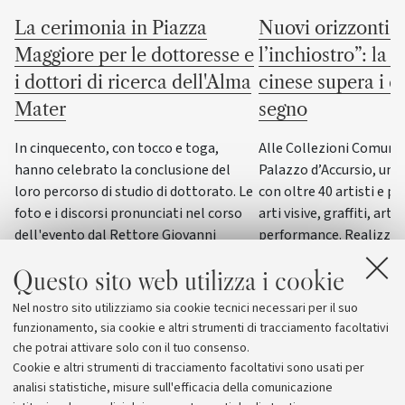
La cerimonia in Piazza
Nuovi orizzonti “
Maggiore per le dottoresse e
l’inchiostro”: la c
i dottori di ricerca dell'Alma
cinese supera i co
Mater
segno
In cinquecento, con tocco e toga,
Alle Collezioni Comunali
hanno celebrato la conclusione del
Palazzo d’Accursio, un
loro percorso di studio di dottorato. Le
con oltre 40 artisti e pi
foto e i discorsi pronunciati nel corso
arti visive, graffiti, arti
dell'evento dal Rettore Giovanni
performance. Realizzat
Molari, dalla giornalista scientifica
del progetto “ERC WRIT
Questo sito web utilizza i cookie
Elisabetta Tola e dal genetista Guido
dall’Università di Bolog
Barbujani
esposizione di questo g
Nel nostro sito utilizziamo sia cookie tecnici necessari per il suo
funzionamento, sia cookie e altri strumenti di tracciamento facoltativi
che potrai attivare solo con il tuo consenso.
Cookie e altri strumenti di tracciamento facoltativi sono usati per
analisi statistiche, misure sull'efficacia della comunicazione