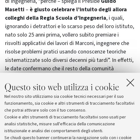
di Ingegneria, “perché – spiega il Preside
Guido
Masetti
–
è giusto celebrare l’intuito degli allora
colleghi della Regia Scuola d’Ingegneria
, i quali,
ignorando i detrattori e lo scarso peso del loro istituto,
nato solo 25 anni prima, vollero subito premiare i
risvolti applicativi dei lavori di Marconi, ingegnere che
risolse problemi pratici usando conoscenze teoriche
sistematizzate solo diversi decenni più tardi”. In effetti,
le date confermano che il resto della comunità
scientifica tardò molti anni a riconoscere i meriti di
Questo sito web utilizza i cookie
Marconi, che dovette attendere il 1909 per vincere il
premio Nobel e addirittura il 1934 per conseguire dalla
Nel nostro sito utilizziamo sia cookie tecnici necessari per il suo
Facoltà di Fisica dell’Università di Bologna la laurea ad
funzionamento, sia cookie e altri strumenti di tracciamento facoltativi
honorem in questa disciplina.
che potrai attivare solo con il tuo consenso.
Cookie e altri strumenti di tracciamento facoltativi sono usati per
analisi statistiche, misure sull'efficacia della comunicazione
istituzionale e analisi dei comportamenti degli utenti.
Se chiudi questo banner continuerai la navigazione solo con i cookie