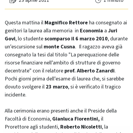
29 aprile 2011
1 minuto
Questa mattina il
Magnifico Rettore
ha consegnato ai
genitori la laurea alla memoria in
Economia
a
Juri
Govi
, lo studente
scomparso il 6 marzo 2010
, durante
un’escursione sul
monte Cusna
. Il ragazzo aveva già
consegnato la tesi dal titolo "La perequazione delle
risorse finanziare nell’ambito di strutture di governo
decentrate" con il relatore
prof. Alberto Zanardi
.
Pochi giorni prima dell’esame di laurea che, si sarebbe
dovuto svolgere il
23 marzo
, si è verificato il tragico
incidente.
Alla cerimonia erano presenti anche il Preside della
Facoltà di Economia,
Gianluca Fiorentini,
il
Prorettore agli studenti,
Roberto Nicoletti
, la