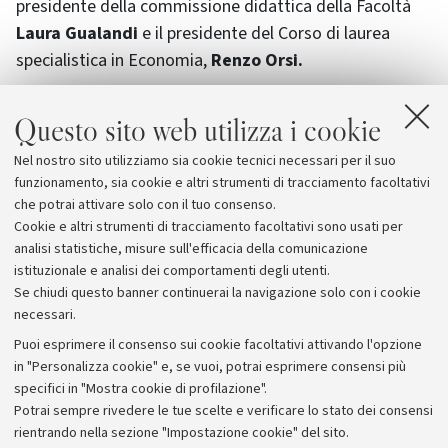
presidente della commissione didattica della Facoltà
Laura Gualandi
e il presidente del Corso di laurea
specialistica in Economia,
Renzo Orsi.
Nel corso della cerimonia il
Rettore
ha ricordato, oltre
Questo sito web utilizza i cookie
alle attività curriculari del giovane, l’impegno civile per
Nel nostro sito utilizziamo sia cookie tecnici necessari per il suo
la sua terra e la sua gente. Juri era infatti consigliere
funzionamento, sia cookie e altri strumenti di tracciamento facoltativi
comunale di
Villa Minozzo
e consigliere della Comunità
che potrai attivare solo con il tuo consenso.
Montana dell’Appennino reggiano.
Cookie e altri strumenti di tracciamento facoltativi sono usati per
analisi statistiche, misure sull'efficacia della comunicazione
istituzionale e analisi dei comportamenti degli utenti.
Se chiudi questo banner continuerai la navigazione solo con i cookie
necessari.
Archivio
Puoi esprimere il consenso sui cookie facoltativi attivando l'opzione
in "Personalizza cookie" e, se vuoi, potrai esprimere consensi più
Comunicati stampa
specifici in "Mostra cookie di profilazione".
Redazione
Potrai sempre rivedere le tue scelte e verificare lo stato dei consensi
rientrando nella sezione "Impostazione cookie" del sito.
Rassegna stampa