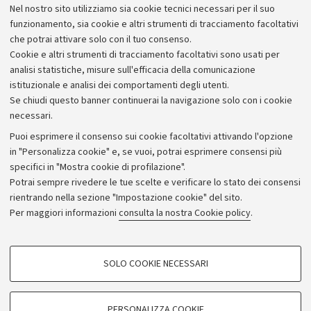
Nel nostro sito utilizziamo sia cookie tecnici necessari per il suo
funzionamento, sia cookie e altri strumenti di tracciamento facoltativi
che potrai attivare solo con il tuo consenso.
Cookie e altri strumenti di tracciamento facoltativi sono usati per
analisi statistiche, misure sull'efficacia della comunicazione
istituzionale e analisi dei comportamenti degli utenti.
Se chiudi questo banner continuerai la navigazione solo con i cookie
necessari.
Archivio
Puoi esprimere il consenso sui cookie facoltativi attivando l'opzione
in "Personalizza cookie" e, se vuoi, potrai esprimere consensi più
Comunicati stampa
specifici in "Mostra cookie di profilazione".
Redazione
Potrai sempre rivedere le tue scelte e verificare lo stato dei consensi
rientrando nella sezione "Impostazione cookie" del sito.
Rassegna stampa
Per maggiori informazioni
consulta la nostra Cookie policy
.
Seguici su:
COOKIE DI PROFILAZIONE - FACOLTATIVI
SOLO COOKIE NECESSARI
Si tratta di cookie utilizzati per analizzare le caratteristiche della navigazione
degli utenti, creare profili in base al loro comportamento sul sito, per analisi
di marketing.
PERSONALIZZA COOKIE