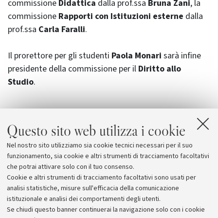
commissione
Didattica
dalla prof.ssa
Bruna Zani
, la
commissione
Rapporti con Istituzioni esterne
dalla
prof.ssa
Carla Faralli
.
Il prorettore per gli studenti
Paola Monari
sarà infine
presidente della commissione per il
Diritto allo
Studio
.
Questo sito web utilizza i cookie
Allegati
Nel nostro sito utilizziamo sia cookie tecnici necessari per il suo
Elenco delle Commissioni
[45.1 KB]
funzionamento, sia cookie e altri strumenti di tracciamento facoltativi
che potrai attivare solo con il tuo consenso.
Cookie e altri strumenti di tracciamento facoltativi sono usati per
analisi statistiche, misure sull'efficacia della comunicazione
istituzionale e analisi dei comportamenti degli utenti.
Se chiudi questo banner continuerai la navigazione solo con i cookie