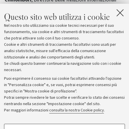
dell'Università dello
Zimbabwe
; prof.
Victor
Questo sito web utilizza i cookie
Ngonidzashe Muzvidziwa
, Pro vice Chancellor
dell'Università dello
Zimbabwe
; prof.
Henry Muzale
,
Nel nostro sito utilizziamo sia cookie tecnici necessari per il suo
Direttore del Centro di Formazione continua dell'
funzionamento, sia cookie e altri strumenti di tracciamento facoltativi
Università di Dar es Salaam (
Tanzania
).
che potrai attivare solo con il tuo consenso.
Cookie e altri strumenti di tracciamento facoltativi sono usati per
analisi statistiche, misure sull'efficacia della comunicazione
istituzionale e analisi dei comportamenti degli utenti.
Se chiudi questo banner continuerai la navigazione solo con i cookie
necessari.
Archivio
Puoi esprimere il consenso sui cookie facoltativi attivando l'opzione
in "Personalizza cookie" e, se vuoi, potrai esprimere consensi più
Comunicati stampa
specifici in "Mostra cookie di profilazione".
Redazione
Potrai sempre rivedere le tue scelte e verificare lo stato dei consensi
rientrando nella sezione "Impostazione cookie" del sito.
Rassegna stampa
Per maggiori informazioni
consulta la nostra Cookie policy
.
Seguici su:
COOKIE DI PROFILAZIONE - FACOLTATIVI