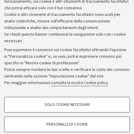
Ex libris. Leggere e studiare
funzionamento, sia cookie e altri strumenti di tracciamento facoltativi
che potrai attivare solo con il tuo consenso.
Cookie e altri strumenti di tracciamento facoltativi sono usati per
analisi statistiche, misure sull'efficacia della comunicazione
istituzionale e analisi dei comportamenti degli utenti.
Se chiudi questo banner continuerai la navigazione solo con i cookie
necessari.
Archivio
Puoi esprimere il consenso sui cookie facoltativi attivando l'opzione
in "Personalizza cookie" e, se vuoi, potrai esprimere consensi più
Comunicati stampa
specifici in "Mostra cookie di profilazione".
Redazione
Potrai sempre rivedere le tue scelte e verificare lo stato dei consensi
rientrando nella sezione "Impostazione cookie" del sito.
Rassegna stampa
Per maggiori informazioni
consulta la nostra Cookie policy
.
Seguici su:
COOKIE DI PROFILAZIONE - FACOLTATIVI
SOLO COOKIE NECESSARI
Si tratta di cookie utilizzati per analizzare le caratteristiche della navigazione
degli utenti, creare profili in base al loro comportamento sul sito, per analisi
di marketing.
PERSONALIZZA COOKIE
© Copyright 2026 - ALMA MATER STUDIORUM - Università di
Mostra cookie di profilazione