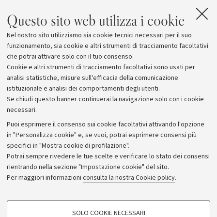
Lettera - Pag. 2
[123.1 KB]
Questo sito web utilizza i cookie
Lettera - Pag. 3
[88.5 KB]
Nel nostro sito utilizziamo sia cookie tecnici necessari per il suo
L'incontro tra il Papa e il Rettore
funzionamento, sia cookie e altri strumenti di tracciamento facoltativi
che potrai attivare solo con il tuo consenso.
Cookie e altri strumenti di tracciamento facoltativi sono usati per
analisi statistiche, misure sull'efficacia della comunicazione
istituzionale e analisi dei comportamenti degli utenti.
Se chiudi questo banner continuerai la navigazione solo con i cookie
necessari.
Archivio
Puoi esprimere il consenso sui cookie facoltativi attivando l'opzione
in "Personalizza cookie" e, se vuoi, potrai esprimere consensi più
Comunicati stampa
specifici in "Mostra cookie di profilazione".
Redazione
Potrai sempre rivedere le tue scelte e verificare lo stato dei consensi
rientrando nella sezione "Impostazione cookie" del sito.
Rassegna stampa
Per maggiori informazioni
consulta la nostra Cookie policy
.
Seguici su:
COOKIE DI PROFILAZIONE - FACOLTATIVI
SOLO COOKIE NECESSARI