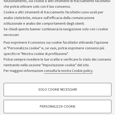
La locandina del corso
[302.1 KB]
funzionamento, sia cookie e altri strumenti di tracciamento facoltativi
che potrai attivare solo con il tuo consenso.
Cookie e altri strumenti di tracciamento facoltativi sono usati per
analisi statistiche, misure sull'efficacia della comunicazione
istituzionale e analisi dei comportamenti degli utenti.
Se chiudi questo banner continuerai la navigazione solo con i cookie
necessari.
Archivio
Puoi esprimere il consenso sui cookie facoltativi attivando l'opzione
in "Personalizza cookie" e, se vuoi, potrai esprimere consensi più
Comunicati stampa
specifici in "Mostra cookie di profilazione".
Redazione
Potrai sempre rivedere le tue scelte e verificare lo stato dei consensi
rientrando nella sezione "Impostazione cookie" del sito.
Rassegna stampa
Per maggiori informazioni
consulta la nostra Cookie policy
.
Seguici su:
COOKIE DI PROFILAZIONE - FACOLTATIVI
SOLO COOKIE NECESSARI
Si tratta di cookie utilizzati per analizzare le caratteristiche della navigazione
degli utenti, creare profili in base al loro comportamento sul sito, per analisi
di marketing.
PERSONALIZZA COOKIE
© Copyright 2026 - ALMA MATER STUDIORUM - Università di
Mostra cookie di profilazione
Bologna - Via Zamboni, 33 - 40126 Bologna - PI: 01131710376 -