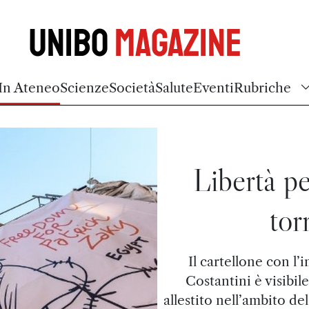
Unibo
Magazine
In Ateneo
Scienze
Società
Salute
Eventi
Rubriche
Libertà pe
tor
Il cartellone con l’
Costantini è visibil
allestito nell’ambito de