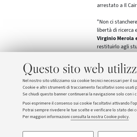
arrestato a Il Cai
"Non ci stanchere
libertà di ricerca
Virginio Merola 
restituirlo agli st
Il cartellone è st
Questo sito web utilizz
Foto di Giorgio B
Nel nostro sito utilizziamo sia cookie tecnici necessari per il 
Cookie e altri strumenti di tracciamento facoltativi sono usati p
Se chiudi questo banner continuerai la navigazione solo con i 
Puoi esprimere il consenso sui cookie facoltativi attivando l'op
Potrai sempre rivedere le tue scelte e verificare lo stato dei 
Archivio
Comunicati stampa
Redazione
Rassegna 
Per maggiori informazioni
consulta la nostra Cookie policy
.
COOKIE DI PROFILAZIONE - FACOLTATIVI
© Copyright 2026 - ALMA MATER STUDI