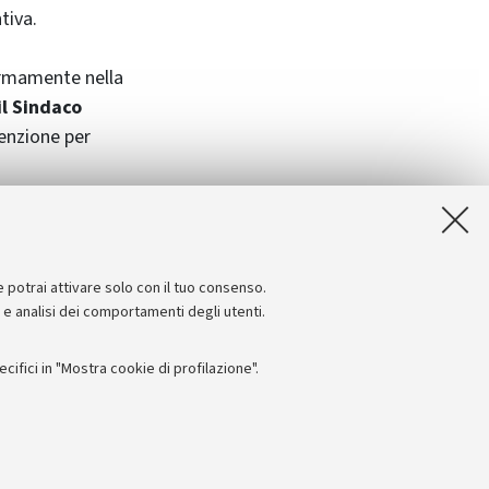
tiva.
ermamente nella
il Sindaco
tenzione per
e potrai attivare solo con il tuo consenso.
e e analisi dei comportamenti degli utenti.
ifici in "Mostra cookie di profilazione".
Seguici su:
I
 - PI: 01131710376 - CF: 80007010376