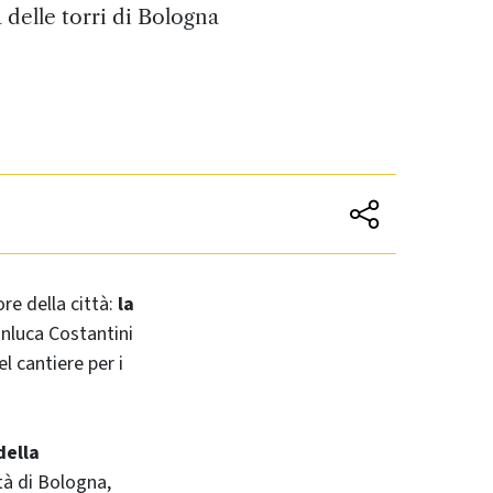
 delle torri di Bologna
re della città:
la
anluca Costantini
l cantiere per i
della
tà di Bologna,