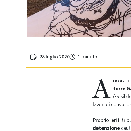
28 luglio 2020
1 minuto
A
ncora un
torre G
è visibi
lavori di consoli
Proprio ieri il tri
detenzione
caute