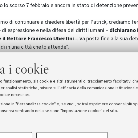
ro lo scorso 7 febbraio e ancora in stato di detenzione preven
mo di continuare a chiedere libertà per Patrick, crediamo f
 e di espressione e nella difesa dei diritti umani –
dichiarano 
e il Rettore Francesco Ubertini
-. Va posta fine alla sua de
udi in una città che lo attende".
ato realizzato dall’agenzia di pubblicità TMC
.
a i cookie
ianchi
suo funzionamento, sia cookie e altri strumenti di tracciamento facoltativi ch
er analisi statistiche, misure sull'efficacia della comunicazione istituzional
cookie necessari.
zione in "Personalizza cookie" e, se vuoi, potrai esprimere consensi più spec
consensi rientrando nella sezione "Impostazione cookie" del sito.
stampa
COOKIE TECNICI - NECESSAR
ORUM - Università di Bologna - Via Zamboni, 33 - 40126 Bologna