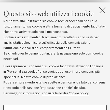
Allegati
Questo sito web utilizza i cookie
La locandina del convegno
[1.0 MB]
Nel nostro sito utilizziamo sia cookie tecnici necessari per il suo
The Invention(s) of Charles Dickens
funzionamento, sia cookie e altri strumenti di tracciamento facoltativi
che potrai attivare solo con il tuo consenso.
Cookie e altri strumenti di tracciamento facoltativi sono usati per
analisi statistiche, misure sull'efficacia della comunicazione
istituzionale e analisi dei comportamenti degli utenti.
Se chiudi questo banner continuerai la navigazione solo con i cookie
necessari.
Archivio
Puoi esprimere il consenso sui cookie facoltativi attivando l'opzione
in "Personalizza cookie" e, se vuoi, potrai esprimere consensi più
Comunicati stampa
specifici in "Mostra cookie di profilazione".
Redazione
Potrai sempre rivedere le tue scelte e verificare lo stato dei consensi
rientrando nella sezione "Impostazione cookie" del sito.
Rassegna stampa
Per maggiori informazioni
consulta la nostra Cookie policy
.
Seguici su:
COOKIE DI PROFILAZIONE - FACOLTATIVI