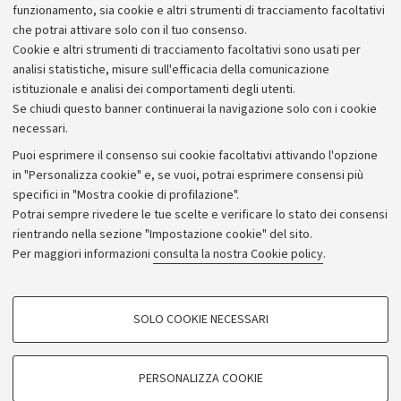
informazione, "
Giornalisti
", con l'inchiesta speciale "Di
funzionamento, sia cookie e altri strumenti di tracciamento facoltativi
che satira sei?", mercoledì 27.
che potrai attivare solo con il tuo consenso.
Cookie e altri strumenti di tracciamento facoltativi sono usati per
analisi statistiche, misure sull'efficacia della comunicazione
istituzionale e analisi dei comportamenti degli utenti.
Se chiudi questo banner continuerai la navigazione solo con i cookie
necessari.
Archivio
Puoi esprimere il consenso sui cookie facoltativi attivando l'opzione
in "Personalizza cookie" e, se vuoi, potrai esprimere consensi più
Comunicati stampa
specifici in "Mostra cookie di profilazione".
Redazione
Potrai sempre rivedere le tue scelte e verificare lo stato dei consensi
rientrando nella sezione "Impostazione cookie" del sito.
Rassegna stampa
Per maggiori informazioni
consulta la nostra Cookie policy
.
Seguici su:
COOKIE DI PROFILAZIONE - FACOLTATIVI
SOLO COOKIE NECESSARI
Si tratta di cookie utilizzati per analizzare le caratteristiche della navigazione
degli utenti, creare profili in base al loro comportamento sul sito, per analisi
di marketing.
PERSONALIZZA COOKIE
© Copyright 2026 - ALMA MATER STUDIORUM - Università di
Mostra cookie di profilazione