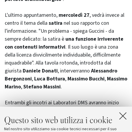
L'ultimo appuntamento,
mercoledì 27
, vedrà invece al
centro il tema della
satira
nel suo rapporto con
l'informazione. "Un problema - spiega Guccini - da
sempre delicato: la satira è
una funzione irriverente
con contenuti informativi
. Il suo luogo è una zona
della licenza divvicilmente individuabile, difficilmente
inquadrabile". Alla tavola rotonda, introdotta dal
giurista
Daniele Donati
, interverranno
Alessandro
Bergonzoni
,
Luca Bottura
,
Massimo Bucchi
,
Massimo
Marino
,
Stefano Massini
.
Entrambi gli incotri ai Laboratori DMS avranno inizio
alle
ore 16
e saranno preceduti (ore 15,30) dalla
Questo sito web utilizza i cookie
presentazione di numeri monografici di riviste: "
Prove
di drammaturgia
", lunedì 4 maggio, su teatro e
Nel nostro sito utilizziamo sia cookie tecnici necessari per il suo