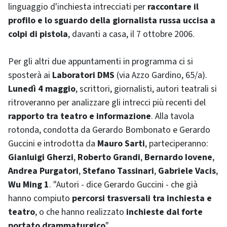
linguaggio d'inchiesta intrecciati per
raccontare il
profilo e lo sguardo della giornalista russa uccisa a
colpi di pistola
, davanti a casa, il 7 ottobre 2006.
Per gli altri due appuntamenti in programma ci si
sposterà ai
Laboratori DMS
(via Azzo Gardino, 65/a).
Lunedì 4 maggio
, scrittori, giornalisti, autori teatrali si
ritroveranno per analizzare gli intrecci più recenti del
rapporto tra teatro e informazione
. Alla tavola
rotonda, condotta da Gerardo Bombonato e Gerardo
Guccini e introdotta da
Mauro Sarti
, parteciperanno:
Gianluigi Gherzi
,
Roberto Grandi
,
Bernardo Iovene
,
Andrea Purgatori
,
Stefano Tassinari
,
Gabriele Vacis
,
Wu Ming 1
. "Autori - dice Gerardo Guccini - che già
hanno compiuto
percorsi trasversali tra inchiesta e
teatro
, o che hanno realizzato
inchieste dal forte
portato drammaturgico
".