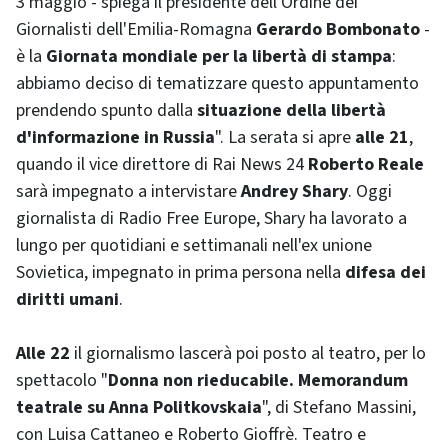
3 maggio - spiega il presidente dell'Ordine dei
Giornalisti dell'Emilia-Romagna
Gerardo Bombonato
-
è la
Giornata mondiale per la libertà di stampa
:
abbiamo deciso di tematizzare questo appuntamento
prendendo spunto dalla
situazione della libertà
d'informazione in Russia
". La serata si apre
alle 21
,
quando il vice direttore di Rai
News
24
Roberto Reale
sarà impegnato a intervistare
Andrey Shary
. Oggi
giornalista di
Radio Free Europe
,
Shary
ha lavorato a
lungo per quotidiani e settimanali nell'ex unione
Sovietica, impegnato in prima persona nella
difesa dei
diritti umani
.
Alle 22
il giornalismo lascerà poi posto al teatro, per lo
spettacolo "
Donna non rieducabile. Memorandum
teatrale su
Anna Politkovskaia
", di Stefano Massini,
con Luisa Cattaneo e Roberto Gioffrè. Teatro e