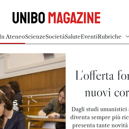
Unibo
Magazine
In Ateneo
Scienze
Società
Salute
Eventi
Rubriche
L'offerta f
nuovi cor
Dagli studi umanistici 
diventa sempre più ric
presenta tante novità 