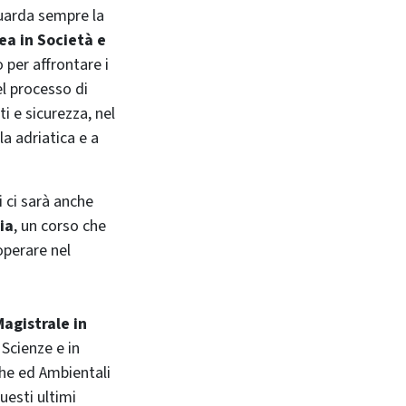
guarda sempre la
ea in Società e
 per affrontare i
l processo di
i e sicurezza, nel
la adriatica e a
i ci sarà anche
ia
, un corso che
operare nel
agistrale in
 Scienze e in
che ed Ambientali
uesti ultimi