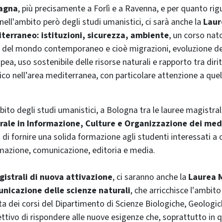
magna
, più precisamente a Forlì e a Ravenna, e per quanto ri
nell'ambito però degli studi umanistici, ci sarà anche la
Laur
terraneo: istituzioni, sicurezza, ambiente
, un corso nato
i del mondo contemporaneo e cioè migrazioni, evoluzione de
ea, uso sostenibile delle risorse naturali e rapporto tra diritt
ico nell’area mediterranea, con particolare attenzione a quel
ito degli studi umanistici, a Bologna tra le lauree magistral
rale in Informazione, Culture e Organizzazione dei med
o di fornire una solida formazione agli studenti interessati a 
mazione, comunicazione, editoria e media.
gistrali di nuova attivazione
, ci saranno anche la
Laurea M
unicazione delle scienze naturali
, che arricchisce l'ambito
erta dei corsi del Dipartimento di Scienze Biologiche, Geologi
ettivo di rispondere alle nuove esigenze che, soprattutto in q