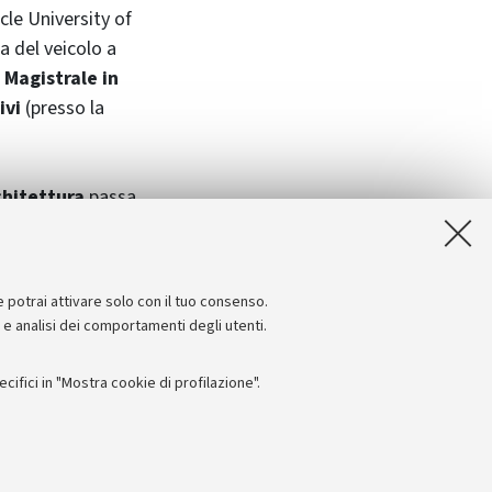
cle University of
 del veicolo a
 Magistrale in
ivi
(presso la
chitettura
passa
e potrai attivare solo con il tuo consenso.
e e analisi dei comportamenti degli utenti.
ifici in "Mostra cookie di profilazione".
Seguici su:
I