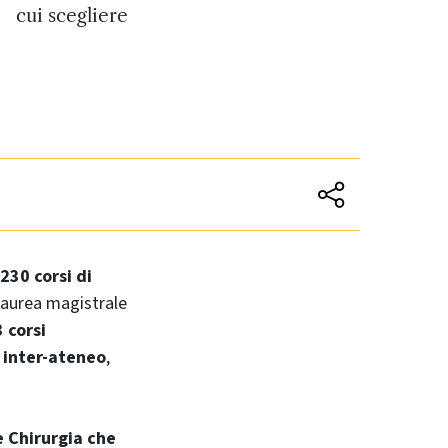
cui scegliere
230 corsi di
 laurea magistrale
 corsi
e inter-atene
o
,
e Chirurgia che