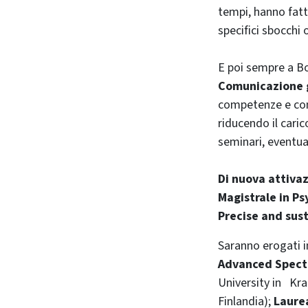
tempi, hanno fatto
specifici sbocchi 
E poi sempre a Bol
Comunicazione g
competenze e con
riducendo il caric
seminari, eventual
Di nuova attivaz
Magistrale in Ps
Precise and sust
Saranno erogati i
Advanced Spect
University in Kra
Finlandia);
Laurea