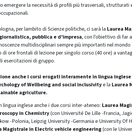
 emergere la necessità di profili più trasversali, strutturati 
occupazionali.
ogna, per lambito di Scienze politiche, ci sarà la
Laurea Mag
iornalistica, pubblica e d’impresa
, con l'obiettivo di far 
oscenze multidisciplinari sempre più importanti nel mondo d
o di ore frontali di lezione per singolo corso (40 ore) a vant
i esercitazioni di gruppo.
ione anche i corsi erogati interamente in lingua ingles
ychology of Wellbeing and social inclusivity
e la
Laurea M
ainable agriculture.
n lingua inglese anche i due corsi inter-ateneo:
Laurea Magis
roscopy in Chemistry
(con Université De Lille -Francia, Jagi
kow -Polonia, Leipzig University -Germania e University Of He
 Magistrale in Electric vehicle engineering
(con le Unive