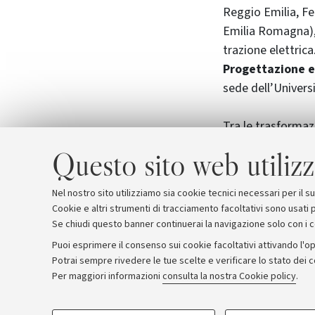
Reggio Emilia, Fer
Emilia Romagna), 
trazione elettrica
Progettazione e 
sede dell’Universi
Tra le trasformazi
da ciclo unico a 
Questo sito web utilizz
Foto d'archivio
Nel nostro sito utilizziamo sia cookie tecnici necessari per il 
Cookie e altri strumenti di tracciamento facoltativi sono usati p
Se chiudi questo banner continuerai la navigazione solo con i 
Puoi esprimere il consenso sui cookie facoltativi attivando l'op
Potrai sempre rivedere le tue scelte e verificare lo stato dei 
Archivio
Comunicati stampa
Redazione
Rassegna 
Per maggiori informazioni
consulta la nostra Cookie policy
.
COOKIE DI PROFILAZIONE - FACOLTATIVI