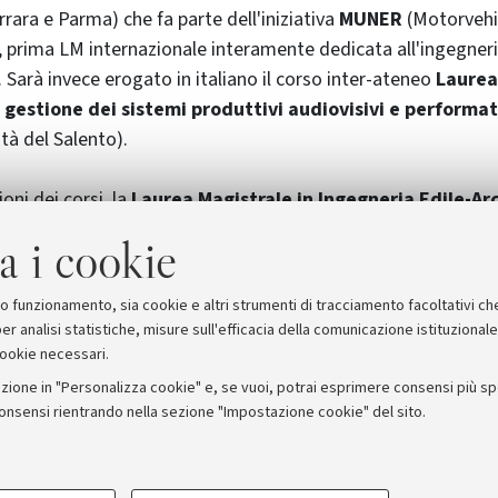
rara e Parma) che fa parte dell'iniziativa
MUNER
(Motorvehi
prima LM internazionale interamente dedicata all'ingegneria
. Sarà invece erogato in italiano il corso inter-ateneo
Laurea
gestione dei sistemi produttivi audiovisivi e performat
tà del Salento).
oni dei corsi, la
Laurea Magistrale in Ingegneria Edile-Ar
percorso di Laurea e Laurea Magistrale (3+2).
a i cookie
suo funzionamento, sia cookie e altri strumenti di tracciamento facoltativi ch
er analisi statistiche, misure sull'efficacia della comunicazione istituzional
cookie necessari.
zione in "Personalizza cookie" e, se vuoi, potrai esprimere consensi più spec
consensi rientrando nella sezione "Impostazione cookie" del sito.
stampa
COOKIE TECNICI - NECESSAR