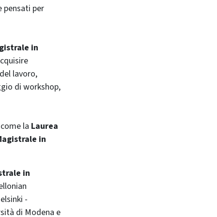
e pensati per
istrale in
acquisire
el lavoro,
aggio di workshop,
e
come la
Laurea
agistrale in
trale in
ellonian
lsinki -
rsità di Modena e