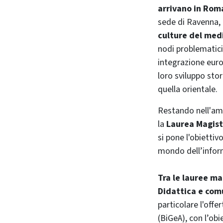
arrivano in Ro
sede di Ravenna, 
culture del medi
nodi problematic
integrazione europ
loro sviluppo stor
quella orientale.
Restando nell'amb
la
Laurea Magist
si pone l'obiettiv
mondo dell’infor
Tra le lauree ma
Didattica e com
particolare l'off
(BiGeA), con l’obi