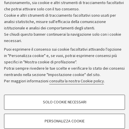
funzionamento, sia cookie e altri strumenti di tracciamento facoltativi
che potrai attivare solo con il tuo consenso.
Cookie e altri strumenti di tracciamento facoltativi sono usati per
analisi statistiche, misure sull'efficacia della comunicazione
istituzionale e analisi dei comportamenti degli utenti.
Se chiudi questo banner continuerai la navigazione solo con i cookie
necessari.
Archivio
Puoi esprimere il consenso sui cookie facoltativi attivando l'opzione
in "Personalizza cookie" e, se vuoi, potrai esprimere consensi più
Comunicati stampa
specifici in "Mostra cookie di profilazione".
Redazione
Potrai sempre rivedere le tue scelte e verificare lo stato dei consensi
rientrando nella sezione "Impostazione cookie" del sito.
Rassegna stampa
Per maggiori informazioni
consulta la nostra Cookie policy
.
Seguici su:
COOKIE DI PROFILAZIONE - FACOLTATIVI
SOLO COOKIE NECESSARI
Si tratta di cookie utilizzati per analizzare le caratteristiche della navigazione
degli utenti, creare profili in base al loro comportamento sul sito, per analisi
di marketing.
PERSONALIZZA COOKIE
© Copyright 2026 - ALMA MATER STUDIORUM - Università di
Mostra cookie di profilazione