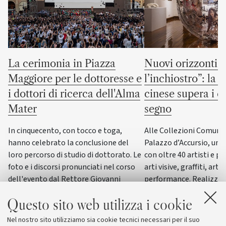
La cerimonia in Piazza
Nuovi orizzonti “
Maggiore per le dottoresse e
l’inchiostro”: la c
i dottori di ricerca dell'Alma
cinese supera i co
Mater
segno
In cinquecento, con tocco e toga,
Alle Collezioni Comunali
hanno celebrato la conclusione del
Palazzo d’Accursio, un
loro percorso di studio di dottorato. Le
con oltre 40 artisti e pi
foto e i discorsi pronunciati nel corso
arti visive, graffiti, arti
dell'evento dal Rettore Giovanni
performance. Realizzat
Molari, dalla giornalista scientifica
del progetto “ERC WRIT
Questo sito web utilizza i cookie
Elisabetta Tola e dal genetista Guido
dall’Università di Bolog
Barbujani
esposizione di questo g
Nel nostro sito utilizziamo sia cookie tecnici necessari per il suo