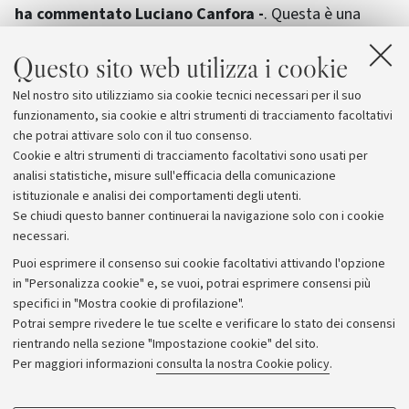
ha commentato Luciano Canfora -
. Questa è una
nuova sfida che accetto con entusiasmo". Anche
Questo sito web utilizza i cookie
Massimo Cacciari ha espresso "soddisfazione per
l’iniziativa che corona una lunga stagione di
Nel nostro sito utilizziamo sia cookie tecnici necessari per il suo
collaborazione con il Rettore Dionigi e con il Centro
funzionamento, sia cookie e altri strumenti di tracciamento facoltativi
studi la Permanenza del classico".
che potrai attivare solo con il tuo consenso.
Cookie e altri strumenti di tracciamento facoltativi sono usati per
analisi statistiche, misure sull'efficacia della comunicazione
istituzionale e analisi dei comportamenti degli utenti.
Se chiudi questo banner continuerai la navigazione solo con i cookie
necessari.
Archivio
Puoi esprimere il consenso sui cookie facoltativi attivando l'opzione
in "Personalizza cookie" e, se vuoi, potrai esprimere consensi più
Comunicati stampa
specifici in "Mostra cookie di profilazione".
Redazione
Potrai sempre rivedere le tue scelte e verificare lo stato dei consensi
rientrando nella sezione "Impostazione cookie" del sito.
Rassegna stampa
Per maggiori informazioni
consulta la nostra Cookie policy
.
Seguici su: