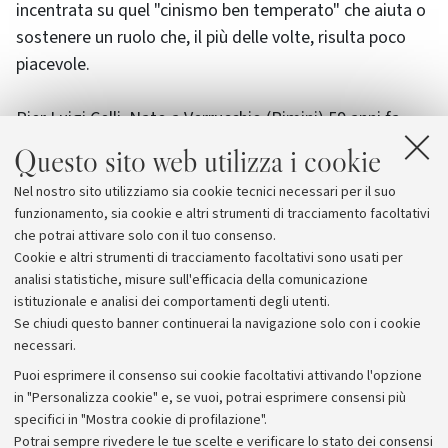
incentrata su quel "cinismo ben temperato" che aiuta o
sostenere un ruolo che, il più delle volte, risulta poco
piacevole.
Pier Luigi Celli, Nato a Verrucchio (Rimini) 59 anni fa,
laureato in Sociologia a Trento, narratore e saggista, è
Questo sito web utilizza i cookie
stato direttore generale della RAI dal 1998 al 2001. Fra i
Nel nostro sito utilizziamo sia cookie tecnici necessari per il suo
suoi libri, Il manager avveduto (1994), Graffiti aziendali
funzionamento, sia cookie e altri strumenti di tracciamento facoltativi
(1996), L'illusione manageriale (1998), Addio al padre
che potrai attivare solo con il tuo consenso.
(1998), Passioni fuori corso (2000).
Cookie e altri strumenti di tracciamento facoltativi sono usati per
analisi statistiche, misure sull'efficacia della comunicazione
istituzionale e analisi dei comportamenti degli utenti.
Se chiudi questo banner continuerai la navigazione solo con i cookie
necessari.
Archivio
Puoi esprimere il consenso sui cookie facoltativi attivando l'opzione
in "Personalizza cookie" e, se vuoi, potrai esprimere consensi più
Comunicati stampa
specifici in "Mostra cookie di profilazione".
Redazione
Potrai sempre rivedere le tue scelte e verificare lo stato dei consensi