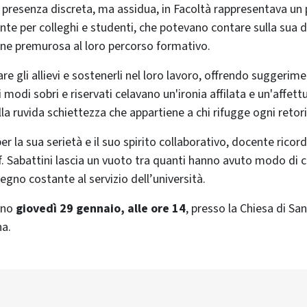
 presenza discreta, ma assidua, in Facoltà rappresentava un 
nte per colleghi e studenti, che potevano contare sulla sua di
one premurosa al loro percorso formativo.
e gli allievi e sostenerli nel loro lavoro, offrendo suggerime
i modi sobri e riservati celavano un'ironia affilata e un'affett
la ruvida schiettezza che appartiene a chi rifugge ogni retori
r la sua serietà e il suo spirito collaborativo, docente ricor
prof. Sabattini lascia un vuoto tra quanti hanno avuto modo di
egno costante al servizio dell’università.
anno
giovedì 29 gennaio, alle ore 14
, presso la Chiesa di Sa
na.