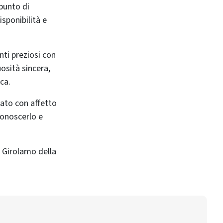
punto di
sponibilità e
nti preziosi con
uosità sincera,
ca.
dato con affetto
 conoscerlo e
n Girolamo della