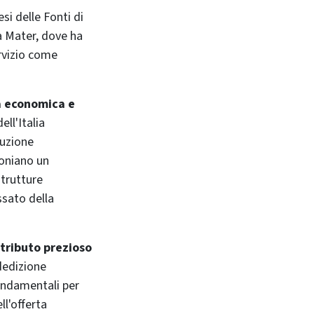
si delle Fonti di
a Mater, dove ha
ervizio come
ia economica e
ll'Italia
luzione
moniano un
strutture
ssato della
ntributo prezioso
dedizione
fondamentali per
ll'offerta