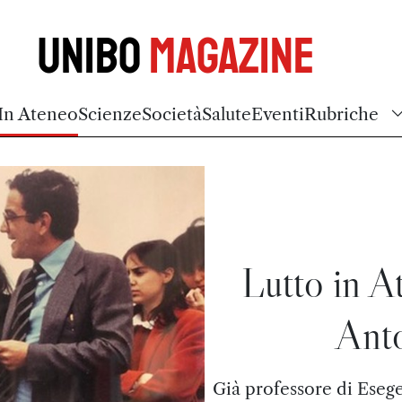
Unibo
Magazine
In Ateneo
Scienze
Società
Salute
Eventi
Rubriche
Lutto in A
Anto
Già professore di Esege