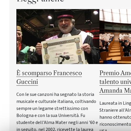
È scomparso Francesco
Premio Ame
Guccini
talento uni
Amanda Ma
Con le sue canzoni ha segnato la storia
musicale e culturale italiana, coltivando
Laureata in Lin
sempre un legame strettissimo con
Straniere all'Al
Bologna e con la sua Università. Fu
hanno ottenuto 
studente dell'Alma Mater negli anni '60 e
riconoscimento 
in seguito, nel 2002, ricevette la laurea