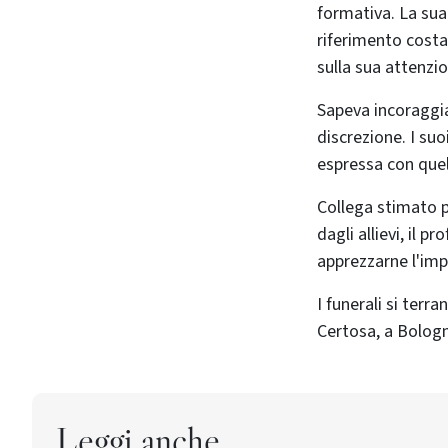
formativa. La sua
riferimento costa
sulla sua attenzi
Sapeva incoraggiar
discrezione. I suo
espressa con quel
Collega stimato pe
dagli allievi, il 
apprezzarne l'imp
I funerali si terr
Certosa, a Bolog
Leggi anche