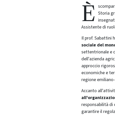
È
scompars
Storia g
insegnat
Assistente di ruo
Il prof. Sabattini 
sociale del mo
settentrionale e de
dell'azienda agri
approccio rigoros
economiche e terr
regione emiliano
Accanto all'attivi
all'organizzazio
responsabilità di
garantire il rego