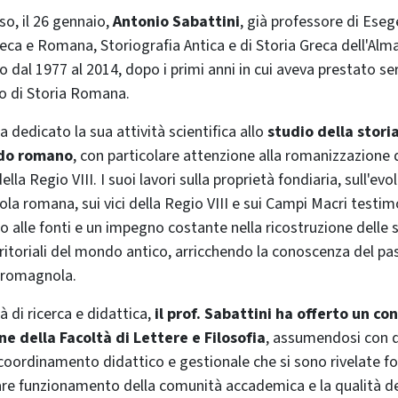
o, il 26 gennaio,
Antonio Sabattini
, già professore di Esege
reca e Romana, Storiografia Antica e di Storia Greca dell'Alm
o dal 1977 al 2014, dopo i primi anni in cui aveva prestato s
lo di Storia Romana.
ha dedicato la sua attività scientifica allo
studio della stor
ndo romano
, con particolare attenzione alla romanizzazione de
lla Regio VIII. I suoi lavori sulla proprietà fondiaria, sull'evo
cola romana, sui vici della Regio VIII e sui Campi Macri testi
o alle fonti e un impegno costante nella ricostruzione delle 
itoriali del mondo antico, arricchendo la conoscenza del pa
-romagnola.
tà di ricerca e didattica,
il prof. Sabattini ha offerto un co
ne della Facoltà di Lettere e Filosofia
, assumendosi con 
 coordinamento didattico e gestionale che si sono rivelate 
lare funzionamento della comunità accademica e la qualità de